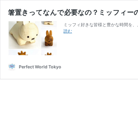
箸置きってなんで必要なの？ミッフィー
ミッフィ好きな皆様と豊かな時間を、
箸
読む
置
き
っ
て
な
Perfect World Tokyo
ん
で
必
要
な
の？
ミ
ッ
フ
ィ
ー