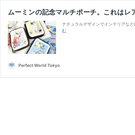
ムーミンの記念マルチポーチ。これはレア
ナチュラルデザインでインテリアなど
ム
む
ー
ミ
ン
の
記
Perfect World Tokyo
念
マ
ル
チ
ポ
ー
チ。
こ
れ
は
レ