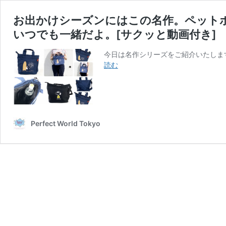
お出かけシーズンにはこの名作。ペット
いつでも一緒だよ。[サクッと動画付き]
今日は名作シリーズをご紹介いたしま
お
読む
出
か
け
シ
ー
Perfect World Tokyo
ズ
ン
に
は
こ
の
名
作。
ペ
ッ