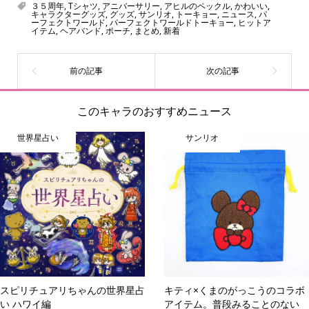
をご紹介しています。生まれたばかりの新しいキャラクタ
３５周年
,
Tシャツ
,
アニバーサリー
,
アヒルのペックル
,
かわいい
,
キャラクターグッズ
,
グッズ
,
サンリオ
,
トーキョー
,
ニュース
,
パ
ーをいち早く皆さんにお届けすることも、私たちの使命の
ーフェクトワールド
,
パーフェクトワールドトーキョー
,
ヒットア
イテム
,
ヘアバンド
,
ポーチ
,
まとめ
,
新着
ひとつです。
このキャラのおすすめニュース
世界星占い
サンリオ
スピリチュアリちゃんの世界星占
キティ×くまのがっこうのコラボ
い ハワイ編
アイテム。普段みることのない