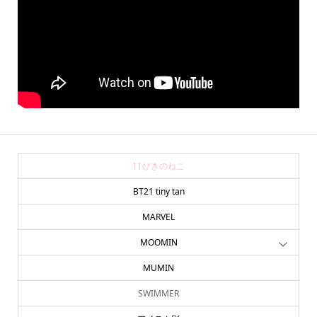
11ぴきのねこ
BT21 tiny tan
MARVEL
MOOMIN
MUMIN
SWIMMER
online store
company info
contact us
share me!