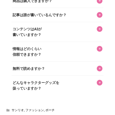
+
商品は購入できますか？
ってもらうニュースサイトです。運営はキャラグッズコレ
クターであるパーフェクト・ワールド株式会社と編集長KOS
編集部が運営するコレクターズオンラインショップ
を中心に行われており、私たちは実際に40,000種のキャラグ
+
記事は誰が書いているんですか？
「perfectworld.shop」で、ほとんど全てのアイテムを購
ッズを扱うオンラインショップ「perfectworld.shop」のた
入・予約申し込みできます。多くの記事の最下部にリンク
キャラグッズファンの編集部メンバーがひとつひとつ書い
めに、商品をひとつずつ選び、写真を撮っています。
があり、そこからジャンプできます。
+
コンテンツはAIが
ています。記事内の99%を超えるほぼすべての写真も、1枚
書いていますか？
ずつ心を込めて自分たちで撮影したものです。さらに、10
年以上のコレクター経験を持ち、自身で40,000点のキャラグ
いいえ。全てのコンテンツはキャラグッズファンの人間が
ッズを収集し、月に1,000点の新商品を選定・購入する編集
+
情報はどのくらい
書いています。AIは使用していません。編集長KOSが最終確
長KOSが全記事を監修しています。
信頼できますか？
認を行い、手動で更新しています。
私見たっぷりに書いていますが、ファンとしての正直な思
+
無料で読めますか？
いをお届けすることは保証します。なお、記事内に価格は
掲載していません。価格は店舗や時期によって変動するた
はい、全て無料です。
め、正確な情報をお伝えできないからです。
+
どんなキャラクターグッズを
扱っていますか？
スヌーピー、ミッフィー、サンリオ、ディズニー、おぱん
ちゅうさぎ、パペットスンスン……あげるとキリがありませ
ん！200種以上のトレンディなキャラクターやアニメキャラ
サンリオ
,
ファッション
,
ポーチ