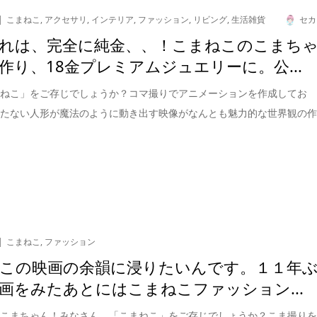
こまねこ
,
アクセサリ
,
インテリア
,
ファッション
,
リビング
,
生活雑貨
セカ
れは、完全に純金、、！こまねこのこまち
作り、18金プレミアムジュエリーに。公...
まねこ」をご存じでしょうか？コマ撮りでアニメーションを作成してお
持たない人形が魔法のように動き出す映像がなんとも魅力的な世界観の
こまねこ
,
ファッション
この映画の余韻に浸りたいんです。１１年
画をみたあとにはこまねこファッション...
たこまちゃん！みなさん、「こまねこ」をご存じでしょうか？こま撮り