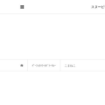
スヌーピ
ﾊﾟｰﾌｪｸﾄﾜｰﾙﾄﾞﾄｰｷｮｰ
こまねこ