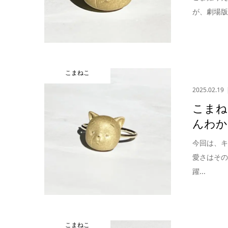
が、劇場版
こまねこ
2025.02.19
こまね
んわか
今回は、
愛さはそ
躍...
こまねこ