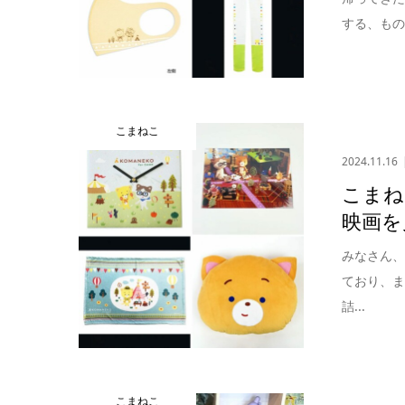
する、もの
こまねこ
2024.11.16
こまね
映画を
みなさん
ており、
詰...
こまねこ