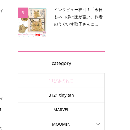
インタビュー神回！「今日
イ
3
もネコ様の圧が強い」作者
映
のうぐいす歌子さんに...
category
11ぴきのねこ
BT21 tiny tan
イ
の
MARVEL
MOOMIN
の