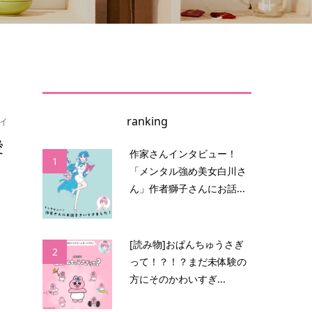
ranking
イ
愛
作家さんインタビュー！
1
「メンタル強め美女白川さ
ん」作者獅子さんにお話...
こ
ド
[読み物]おぱんちゅうさぎ
2
って！？！？まだ未体験の
方にそのかわいすぎ...