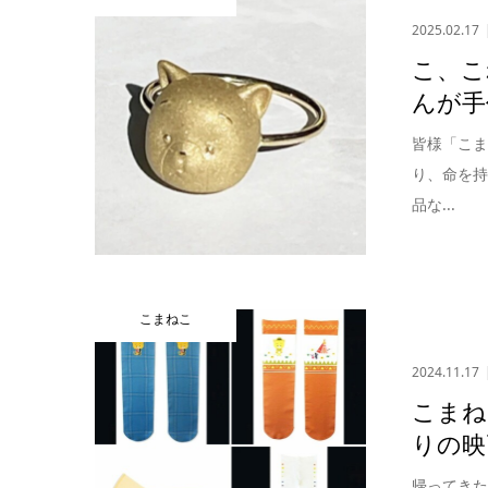
2025.02.17
こ、こ
んが手
皆様「こ
り、命を
品な...
こまねこ
2024.11.17
こまね
りの映
帰ってき