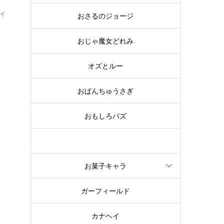
イ
おさるのジョージ
ゃ
おじゃ魔女どれみ
オズとルー
作
おぱんちゅうさぎ
おもしろバズ
お文具といっしょ
お菓子キャラ
ぶ
ガーフィールド
カナヘイ
を