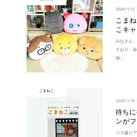
2024.11.15
こまね
こキャ
みなさん
ており、
情...
こまねこ
2024.11.14
待ちに
ンがフ
コマ撮り