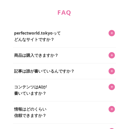
FAQ
+
perfectworld.tokyoって
どんなサイトですか？
キャラクターとそのグッズの楽しさと素敵さを皆さんに知
+
商品は購入できますか？
ってもらうニュースサイトです。運営はキャラグッズコレ
クターであるパーフェクト・ワールド株式会社と編集長KOS
編集部が運営するコレクターズオンラインショップ
を中心に行われており、私たちは実際に40,000種のキャラグ
+
記事は誰が書いているんですか？
「perfectworld.shop」で、ほとんど全てのアイテムを購
ッズを扱うオンラインショップ「perfectworld.shop」のた
入・予約申し込みできます。多くの記事の最下部にリンク
キャラグッズファンの編集部メンバーがひとつひとつ書い
めに、商品をひとつずつ選び、写真を撮っています。
があり、そこからジャンプできます。
+
コンテンツはAIが
ています。記事内の99%を超えるほぼすべての写真も、1枚
書いていますか？
ずつ心を込めて自分たちで撮影したものです。さらに、10
年以上のコレクター経験を持ち、自身で40,000点のキャラグ
いいえ。全てのコンテンツはキャラグッズファンの人間が
ッズを収集し、月に1,000点の新商品を選定・購入する編集
+
情報はどのくらい
書いています。AIは使用していません。編集長KOSが最終確
長KOSが全記事を監修しています。
信頼できますか？
認を行い、手動で更新しています。
私見たっぷりに書いていますが、ファンとしての正直な思