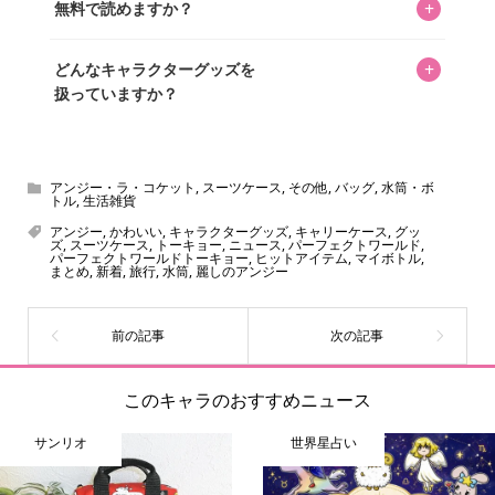
+
無料で読めますか？
いをお届けすることは保証します。なお、記事内に価格は
掲載していません。価格は店舗や時期によって変動するた
はい、全て無料です。
め、正確な情報をお伝えできないからです。
+
どんなキャラクターグッズを
扱っていますか？
スヌーピー、ミッフィー、サンリオ、ディズニー、おぱん
ちゅうさぎ、パペットスンスン……あげるとキリがありませ
ん！200種以上のトレンディなキャラクターやアニメキャラ
アンジー・ラ・コケット
,
スーツケース
,
その他
,
バッグ
,
水筒・ボ
トル
,
生活雑貨
をご紹介しています。生まれたばかりの新しいキャラクタ
アンジー
,
かわいい
,
キャラクターグッズ
,
キャリーケース
,
グッ
ーをいち早く皆さんにお届けすることも、私たちの使命の
ズ
,
スーツケース
,
トーキョー
,
ニュース
,
パーフェクトワールド
,
パーフェクトワールドトーキョー
,
ヒットアイテム
,
マイボトル
,
ひとつです。
まとめ
,
新着
,
旅行
,
水筒
,
麗しのアンジー
このキャラのおすすめニュース
サンリオ
世界星占い
online store
company info
contact us
share me!