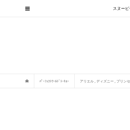
スヌーピ
ﾊﾟｰﾌｪｸﾄﾜｰﾙﾄﾞﾄｰｷｮｰ
アリエル
,
ディズニー
,
プリン