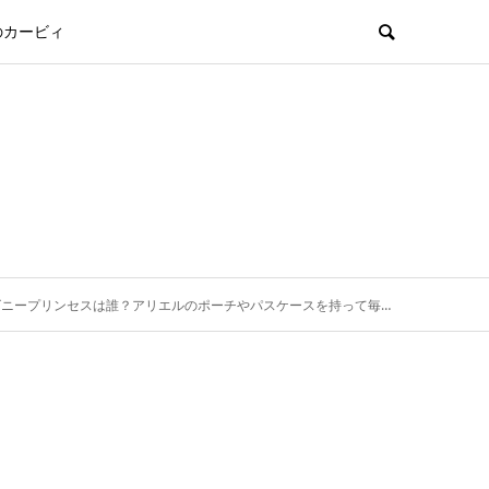
のカービィ
プリンセスは誰？アリエルのポーチやパスケースを持って毎日楽しく出かけよう♪