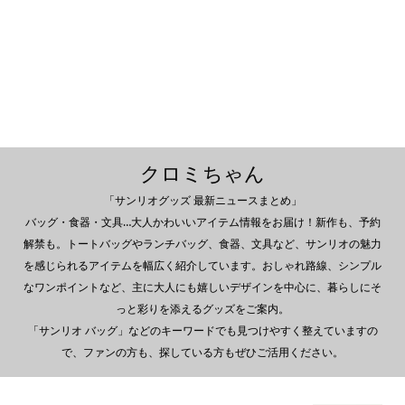
クロミちゃん
「サンリオグッズ 最新ニュースまとめ」
バッグ・食器・文具…大人かわいいアイテム情報をお届け！新作も、予約
解禁も。トートバッグやランチバッグ、食器、文具など、サンリオの魅力
を感じられるアイテムを幅広く紹介しています。おしゃれ路線、シンプル
なワンポイントなど、主に大人にも嬉しいデザインを中心に、暮らしにそ
っと彩りを添えるグッズをご案内。
「サンリオ バッグ」などのキーワードでも見つけやすく整えていますの
で、ファンの方も、探している方もぜひご活用ください。