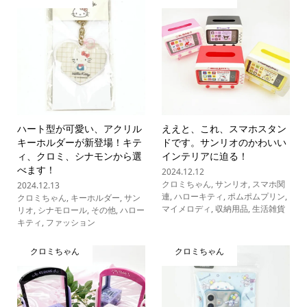
ハート型が可愛い、アクリル
ええと、これ、スマホスタン
キーホルダーが新登場！キテ
ドです。サンリオのかわいい
ィ、クロミ、シナモンから選
インテリアに迫る！
べます！
2024.12.12
クロミちゃん
,
サンリオ
,
スマホ関
2024.12.13
連
,
ハローキティ
,
ポムポムプリン
,
クロミちゃん
,
キーホルダー
,
サン
マイメロディ
,
収納用品
,
生活雑貨
リオ
,
シナモロール
,
その他
,
ハロー
キティ
,
ファッション
クロミちゃん
クロミちゃん