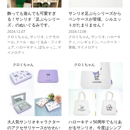
飾っても遊んでも可愛すぎ
サンリオ足ぶらシリーズから
る！サンリオ「足ぶらシリー
ペンケースが登場。シルエッ
ズ」のぬいぐるみです。
トがたまりません！
2024.12.07
2024.12.06
クロミちゃん
,
サンリオ
,
シナモロ
クロミちゃん
,
サンリオ
,
ハローキ
ール
,
ドール・ぬいぐるみ・フィギ
ティ
,
ハンギョドン
,
ペンケース・
ュア
,
ハローキティ
,
ぽちゃっこ
,
マ
筆箱
,
マイメロディ
イメロディ
クロミちゃん
クロミちゃん
大人気サンリオキャラクター
ハローキティ50周年でもりあ
のアクセサリケースがかわい
がるサンリオ。今度はシンプ