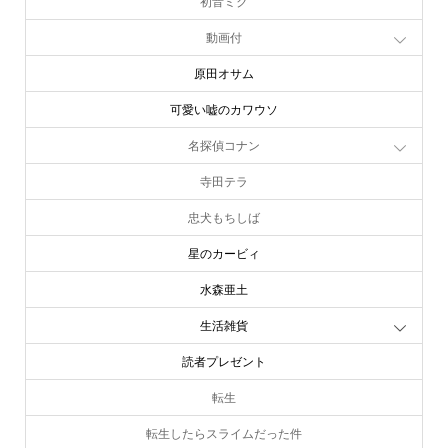
初音ミク
動画付
原田オサム
可愛い嘘のカワウソ
名探偵コナン
寺田テラ
忠犬もちしば
星のカービィ
水森亜土
生活雑貨
読者プレゼント
転生
転生したらスライムだった件