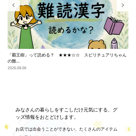


「覇王樹」って読める？ ★★★☆☆ スピリチュアリちゃん
スピ
の難...
2026.
2026.08.06
みなさんの暮らしをすこしだけ元気にする、グ
ッズ情報をおとどけします。
お店では出会うことができない、たくさんのアイテム