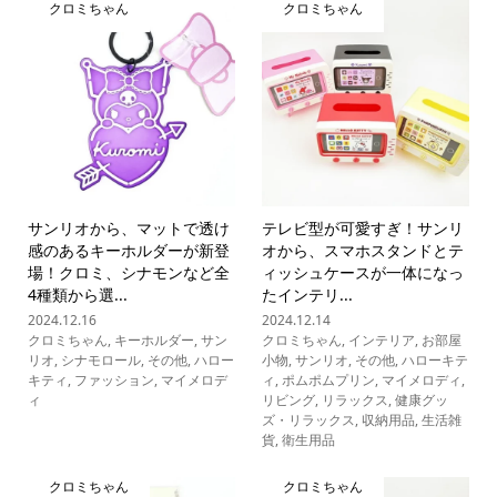
クロミちゃん
クロミちゃん
サンリオから、マットで透け
テレビ型が可愛すぎ！サンリ
感のあるキーホルダーが新登
オから、スマホスタンドとテ
場！クロミ、シナモンなど全
ィッシュケースが一体になっ
4種類から選...
たインテリ...
2024.12.16
2024.12.14
クロミちゃん
,
キーホルダー
,
サン
クロミちゃん
,
インテリア
,
お部屋
リオ
,
シナモロール
,
その他
,
ハロー
小物
,
サンリオ
,
その他
,
ハローキテ
キティ
,
ファッション
,
マイメロデ
ィ
,
ポムポムプリン
,
マイメロディ
,
ィ
リビング
,
リラックス
,
健康グッ
ズ・リラックス
,
収納用品
,
生活雑
貨
,
衛生用品
クロミちゃん
クロミちゃん