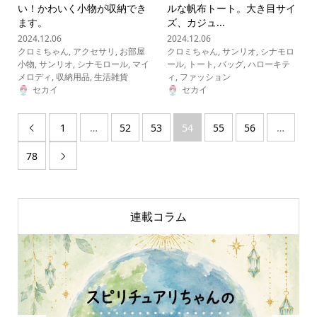
い！かわいく小物が収納でき
ルな帆布トート。大き目サイ
ます。
ズ、カジュ...
2024.12.06
2024.12.06
クロミちゃん
,
アクセサリ
,
お部屋
クロミちゃん
,
サンリオ
,
シナモロ
小物
,
サンリオ
,
シナモロール
,
マイ
ール
,
トート
,
バッグ
,
ハローキテ
メロディ
,
収納用品
,
生活雑貨
ィ
,
ファッション
セカイ
セカイ
1
…
52
53
54
55
56
…

78

連載コラム