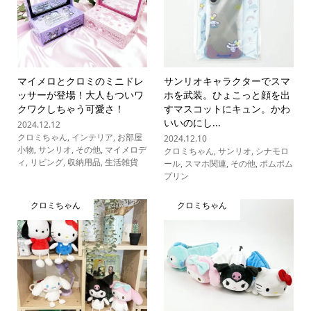
マイメロとクロミのミニドレ
サンリオキャラクターでスマ
ッサーが登場！大人もついワ
ホを武装。ひょこっと顔を出
クワクしちゃう可愛さ！
すマスコットにキュン。かわ
いいのにし...
2024.12.12
クロミちゃん
,
インテリア
,
お部屋
2024.12.10
小物
,
サンリオ
,
その他
,
マイメロデ
クロミちゃん
,
サンリオ
,
シナモロ
ィ
,
リビング
,
収納用品
,
生活雑貨
ール
,
スマホ関連
,
その他
,
ポムポム
プリン
クロミちゃん
クロミちゃん