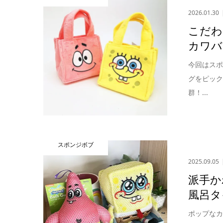
2026.01.30
こだわ
カワバ
今回はス
グをピッ
群！...
スポンジボブ
2025.09.05
派手か
風呂タ
ポップな