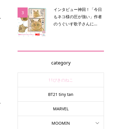
インタビュー神回！「今日
3
手
もネコ様の圧が強い」作者
のうぐいす歌子さんに...
ッ
category
11ぴきのねこ
BT21 tiny tan
お
MARVEL
MOOMIN
人