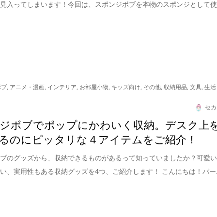
い見入ってしまいます！今回は、スポンジボブを本物のスポンジとして
ボブ
,
アニメ・漫画
,
インテリア
,
お部屋小物
,
キッズ向け
,
その他
,
収納用品
,
文具
,
生活
セカ
ジボブでポップにかわいく収納。デスク上
るのにピッタリな４アイテムをご紹介！
ボブのグッズから、収納できるものがあるって知っていましたか？可愛
い、実用性もある収納グッズを4つ、ご紹介します！ こんにちは！パー..