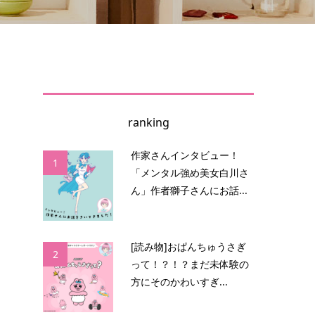
ranking
作家さんインタビュー！
1
「メンタル強め美女白川さ
ん」作者獅子さんにお話...
役
き
[読み物]おぱんちゅうさぎ
2
って！？！？まだ未体験の
方にそのかわいすぎ...