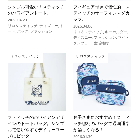
シンプル可愛い！スティッチ
フィギュア付きで個性的！ス
のハワイアントート。
ティッチのサーフィンマグカ
ップ。
2026.04.20
リロ＆スティッチ
,
ディズニー
,
ト
2026.04.06
ート
,
バッグ
,
ファッション
リロ＆スティッチ
,
キーホルダー
,
ディズニー
,
ファッション
,
マグ・
タンブラー
,
生活雑貨
リロ＆スティッチ
リロ＆スティッチ
スティッチのハワイアンデザ
お子さまにおすすめ！スティ
インのトートバッグ。シンプ
ッチ総柄のバッグで通園通学
ルで使いやすくデイリーユー
が楽しくなる！
ズにピッタ...
2026.01.30