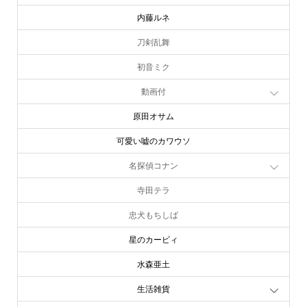
内藤ルネ
刀剣乱舞
初音ミク
動画付
原田オサム
可愛い嘘のカワウソ
名探偵コナン
寺田テラ
忠犬もちしば
星のカービィ
水森亜土
生活雑貨