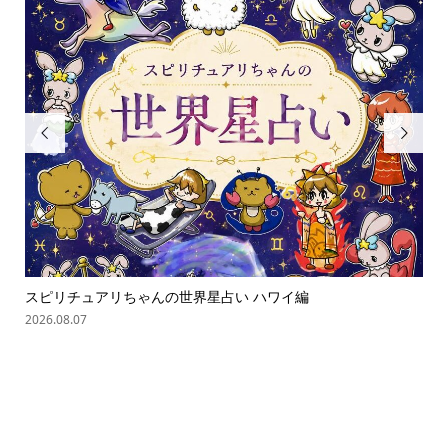


スピリチュアリちゃんの世界星占い ハワイ編
ス
2026.08.07
202