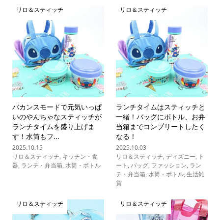
リロ＆スティッチ
リロ＆スティッチ
バカンスモードで元気いっぱ
ランチタイムはスティッチと
いのやんちゃなスティッチが
一緒！バッグにボトル、お弁
ランチタイムを盛り上げま
当箱までコンプリートしたく
す！水筒もフ...
なる！
2025.10.15
2025.10.03
リロ＆スティッチ
,
キッチン・食
リロ＆スティッチ
,
ディズニー
,
ト
器
,
ランチ・弁当箱
,
水筒・ボトル
ート
,
バッグ
,
ファッション
,
ラン
チ・弁当箱
,
水筒・ボトル
,
生活雑
貨
リロ＆スティッチ
リロ＆スティッチ