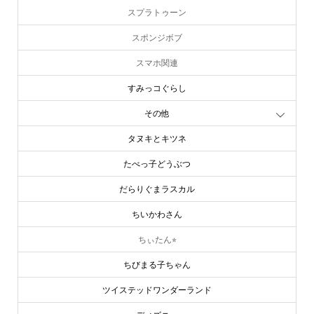
スプラトゥーン
スポンジボブ
スマホ関連
すみっコぐらし
その他
タヌキとキツネ
たべっ子どうぶつ
だらりぐまラスカル
ちいかわさん
ちぃたん⭐︎
ちびまる子ちゃん
ツイステッドワンダーランド