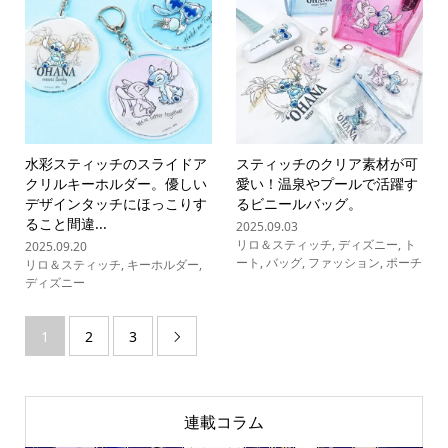
水彩スティッチのスライドア
スティッチのクリア素材が可
クリルキーホルダー。優しい
愛い！温泉やプールで活躍す
デザインタッチにほっこりす
るビニールバッグ。
ること間違...
2025.09.03
リロ＆スティッチ
,
ディズニー
,
ト
2025.09.20
ート
,
バッグ
,
ファッション
,
ポーチ
リロ＆スティッチ
,
キーホルダー
,
ディズニー
1
2
3

連載コラム