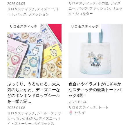
リロ＆スティッチ
,
その他
,
ディズ
2026.04.05
ニー
,
バッグ
,
ファッション
,
リュッ
リロ＆スティッチ
,
ディズニー
,
ト
ク・ショルダー
ート
,
バッグ
,
ファッション
リロ＆スティッチ
リロ＆スティッチ
ぷっくり、うるちゅる。大人
色合いやイラストがにぎやか
気のちいかわ、ディズニーな
なスティッチの最新トートバ
どのボンボンドロップシール
ッグ3選！
を一挙ご紹...
2025.10.24
リロ＆スティッチ
,
トート
2026.01.08
セカイ
リロ＆スティッチ
,
シール・ステッ
カー
,
ちいかわさん
,
ディズニー
,
ト
イ・ストーリー
,
ベイマックス