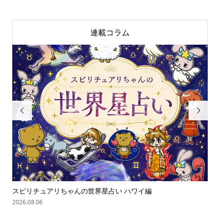
連載コラム


スピリチュアリちゃんの世界星占い ハワイ編
「
の難.
2026.08.06
202