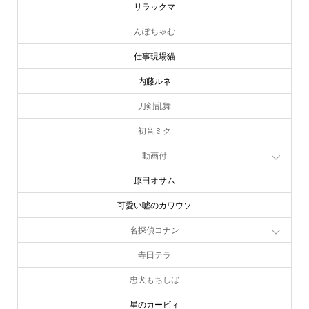
リラックマ
んぽちゃむ
仕事現場猫
内藤ルネ
刀剣乱舞
初音ミク
動画付
原田オサム
可愛い嘘のカワウソ
名探偵コナン
寺田テラ
忠犬もちしば
星のカービィ