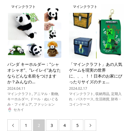
マインクラフト
マインクラフト
パンダ キーホルダー：”シャ
「マインクラフト」あの人気
オシャオ”、”レイレイ”あなた
ゲームを現実の世界
ならどんな名前をつけます
に、、、！！日本のお家にぴ
か？みんなの...
ったりサイズのチェ...
2024.04.11
2024.02.17
マインクラフト
,
アニマル・動物
,
マインクラフト
,
収納用品
,
定期入
キーホルダー
,
ドール・ぬいぐる
れ・パスケース
,
生活雑貨
,
財布・
み・フィギュア
,
ファッション
コインケース
セカイ
1
2
3
4
5

