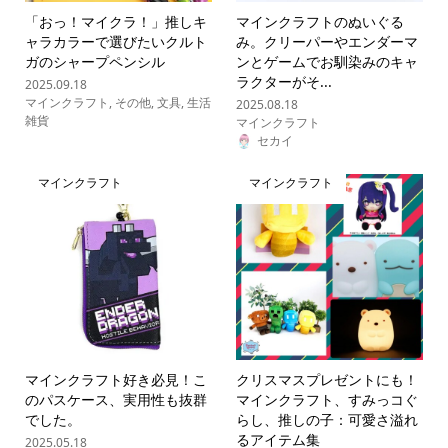
「おっ！マイクラ！」推しキ
マインクラフトのぬいぐる
ャラカラーで選びたいクルト
み。クリーパーやエンダーマ
ガのシャープペンシル
ンとゲームでお馴染みのキャ
ラクターがそ...
2025.09.18
マインクラフト
,
その他
,
文具
,
生活
2025.08.18
雑貨
マインクラフト
セカイ
マインクラフト
マインクラフト
マインクラフト好き必見！こ
クリスマスプレゼントにも！
のパスケース、実用性も抜群
マインクラフト、すみっコぐ
でした。
らし、推しの子：可愛さ溢れ
るアイテム集
2025.05.18