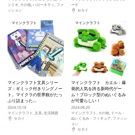
ンリオ
,
その他
,
ハローキティ
,
ファ
ーチ
ッション
セカイ
マインクラフト
マインクラフト
マインクラフト文具シリー
マインクラフト カエル：爆
ズ：ギミック付きリングノー
発的人気を誇る新時代ゲー
ト。マイクラの世界観がたっ
ム！ブロック型のぬいぐるみ
ぷり詰まった...
が可愛らしい！
2024.10.18
2024.08.20
マインクラフト
,
文具
,
生活雑貨
マインクラフト
,
その他
,
ドール・
セカイ
ぬいぐるみ・フィギュア
,
ファッシ
ョン
セカイ