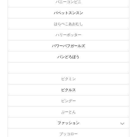
バニーコンビニ
パペットスンスン
はらぺこあおむし
ハリーポッター
パワーパフガールズ
パンどろぼう
ピーターラビット
ピクミン
ピクルス
ピングー
ぷーとん
ファッション
ブッコロー