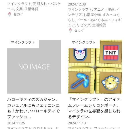
マインクラフト
,
定期入れ・パスケ
2024.12.08
ース
,
文具
,
生活雑貨
マインクラフト
,
アニメ・漫画
,
イ
セカイ
ンテリア
,
お部屋小物
,
すみっコぐ
らし
,
ドール・ぬいぐるみ・フィギ
ュア
,
リビング
,
生活雑貨
セカイ
マインクラフト
マインクラフト
ハローキティのスカジャン。
「マインクラフト」のアイテ
カジュアルにもフェミニンに
ムフレームシリコンポーチ。
も！かわいいハローキティで
マイクラの世界観を感じられ
ファッショ...
るデザイン...
2024.11.25
2024.11.13
マインクラフト
,
クロミちゃん
,
サ
マインクラフト
,
ファッション
,
ポ