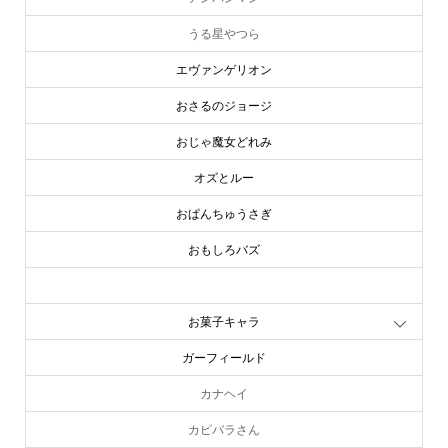
うる星やつら
エヴァンゲリオン
おさるのジョージ
おじゃ魔女どれみ
オズとルー
おぱんちゅうさぎ
おもしろバズ
お文具といっしょ
お菓子キャラ
ガーフィールド
カナヘイ
カピバラさん