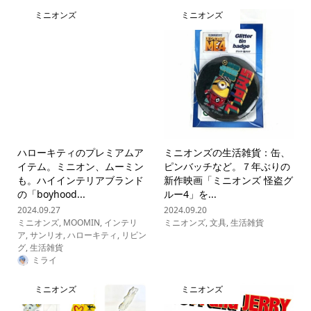
ミニオンズ
ミニオンズ
ハローキティのプレミアムア
ミニオンズの生活雑貨：缶、
イテム。ミニオン、ムーミン
ピンバッチなど。７年ぶりの
も。ハイインテリアブランド
新作映画「ミニオンズ 怪盗グ
の「boyhood...
ルー4」を...
2024.09.27
2024.09.20
ミニオンズ
,
MOOMIN
,
インテリ
ミニオンズ
,
文具
,
生活雑貨
ア
,
サンリオ
,
ハローキティ
,
リビン
グ
,
生活雑貨
ミライ
ミニオンズ
ミニオンズ