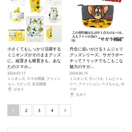
小さくてもしっかり活躍する
丹念に追いかけるトムジェリ
ミニオンズがそのままグッズ
グッズシリーズ。サガラポー
に。縦置きも横置きも。あな
チって？リッチでもこもこな
たのスマホ...
魅力のサガ...
2024.07.17
2024.06.15
ミニオンズ
,
スマホ関連
,
ファッシ
ミニオンズ
,
サンリオ
,
トムとジェ
ョン
,
リビング
,
生活雑貨
リー
,
ファッション
,
ペコちゃん
,
ポ
セカイ
ーチ
セカイ
1
2
3
4
