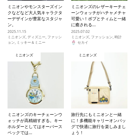
ミニオンやモンスターズイン
ミニオンズのレザーキーチェ
クなどなど大人気キャラクタ
ーンウォッチがハチャメチャ
ーデザインが豊富なスタジャ
可愛い！ボブとティムと一緒
ン。
に癒される...
2025.11.15
2025.07.02
ミニオンズ
,
ディズニー
,
ファッシ
ミニオンズ
,
ファッション
,
時計
ョン
,
ミッキー＆ミニー
セカイ
ミニオンズ
ミニオンズ
ミニオンズのキーチェーンウ
旅行先にもミニオンと一緒
ォッチが高精細すぎる。キー
に！多機能キャリーオンバッ
ホルダーとしてはオーバース
グで快適に旅行を楽しみまし
ペックでは...
ょう！