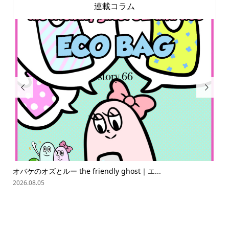
連載コラム


「慈姑」って読める？ ★★★★☆ スピリチュアリちゃんの
難読...
難
2026.08.05
2