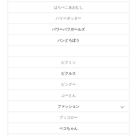
パペットスンスン
はらぺこあおむし
ハリーポッター
パワーパフガールズ
パンどろぼう
ピーターラビット
ピクミン
ピクルス
ピングー
ぷーとん
ファッション
ブッコロー
ペコちゃん