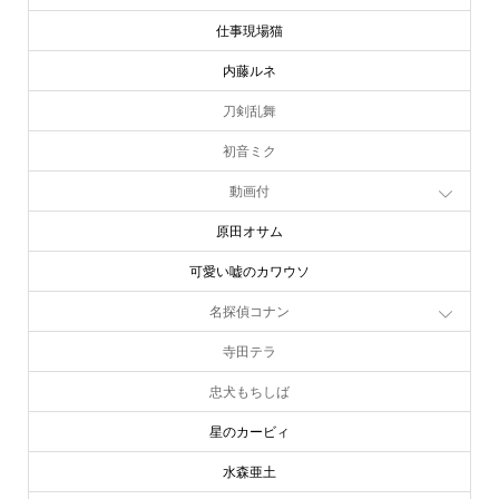
んぽちゃむ
仕事現場猫
内藤ルネ
刀剣乱舞
初音ミク
動画付
原田オサム
可愛い嘘のカワウソ
名探偵コナン
寺田テラ
忠犬もちしば
星のカービィ
水森亜土