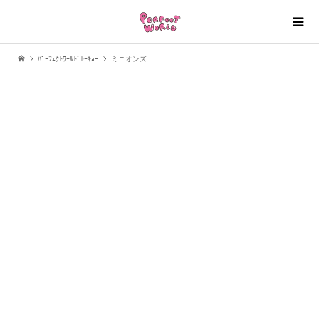
ﾊﾟｰﾌｪｸﾄﾜｰﾙﾄﾞﾄｰｷｮｰ
ミニオンズ