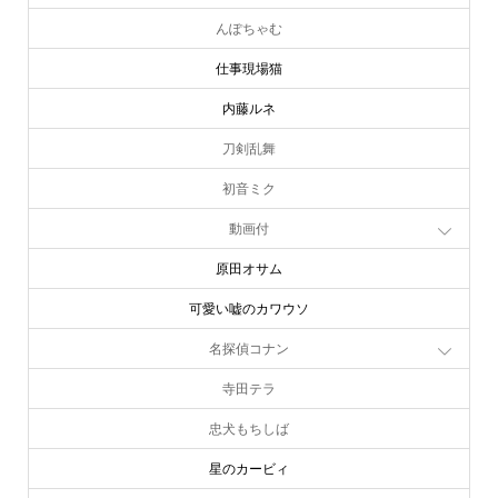
んぽちゃむ
仕事現場猫
内藤ルネ
刀剣乱舞
初音ミク
動画付
原田オサム
可愛い嘘のカワウソ
名探偵コナン
寺田テラ
忠犬もちしば
星のカービィ