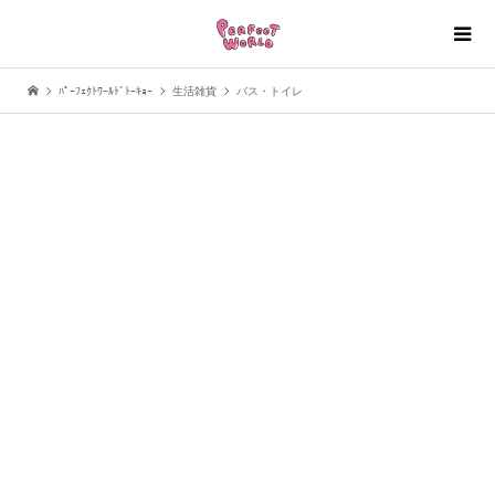
ﾊﾟｰﾌｪｸﾄﾜｰﾙﾄﾞﾄｰｷｮｰ
生活雑貨
バス・トイレ