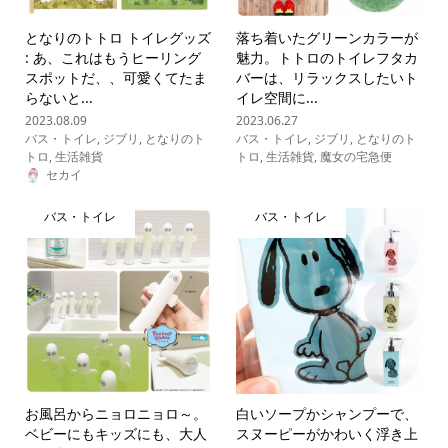
となりのトトロ トイレグッズ
落ち着いたグリーンカラーが
: あ、これはもうヒーリング
魅力。トトロのトイレフタカ
スポットだ、、可愛くてたま
バーは、リラックスしたいト
らないと...
イレ空間に...
2023.08.09
2023.06.27
バス・トイレ
,
ジブリ
,
となりのト
バス・トイレ
,
ジブリ
,
となりのト
トロ
,
生活雑貨
トロ
,
生活雑貨
,
魔女の宅急便
セカイ
バス・トイレ
バス・トイレ
お風呂からニョロニョロ～。
白いソープかシャンプーで、
ベビーにもキッズにも、大人
スヌーピーがかわいく浮き上