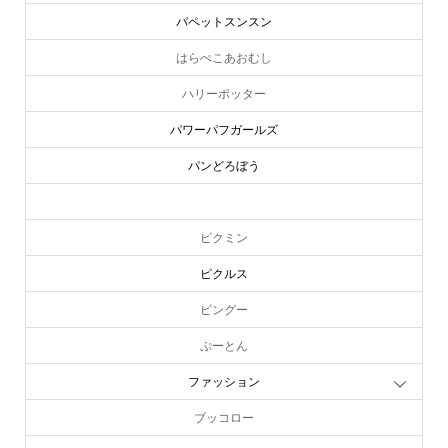
パペットスンスン
はらぺこあおむし
ハリーポッター
パワーパフガールズ
パンどろぼう
ピーターラビット
ピクミン
ピクルス
ピングー
ぷーとん
ファッション
ブッコロー