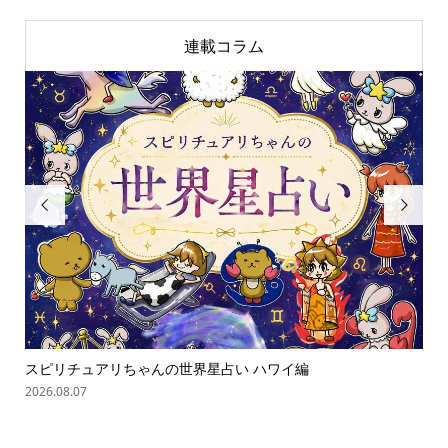
連載コラム


スピリチュアリちゃんの世界星占い ハワイ編
ス
2026.08.07
202