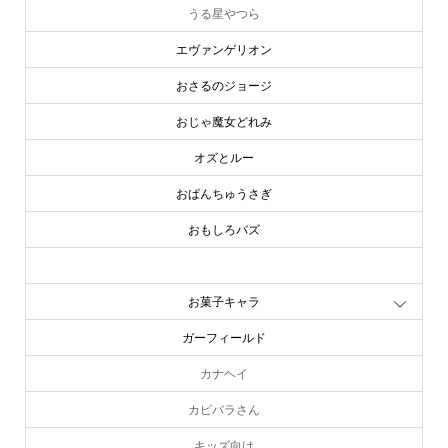
うる星やつら
エヴァンゲリオン
おさるのジョージ
おじゃ魔女どれみ
オズとルー
おぱんちゅうさぎ
おもしろバズ
お文具といっしょ
お菓子キャラ
ガーフィールド
カナヘイ
カピバラさん
キッズ向け