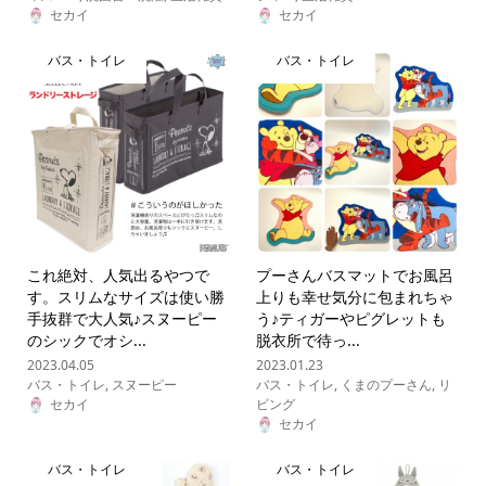
セカイ
セカイ
バス・トイレ
バス・トイレ
これ絶対、人気出るやつで
プーさんバスマットでお風呂
す。スリムなサイズは使い勝
上りも幸せ気分に包まれちゃ
手抜群で大人気♪スヌーピー
う♪ティガーやピグレットも
のシックでオシ...
脱衣所で待っ...
2023.04.05
2023.01.23
バス・トイレ
,
スヌーピー
バス・トイレ
,
くまのプーさん
,
リ
セカイ
ビング
セカイ
バス・トイレ
バス・トイレ