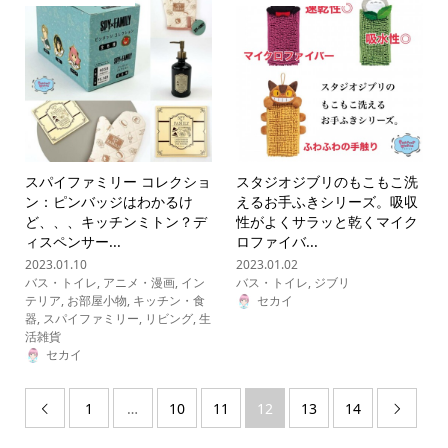
スパイファミリー コレクショ
スタジオジブリのもこもこ洗
ン：ピンバッジはわかるけ
えるお手ふきシリーズ。吸収
ど、、、キッチンミトン？デ
性がよくサラッと乾くマイク
ィスペンサー...
ロファイバ...
2023.01.10
2023.01.02
バス・トイレ
,
アニメ・漫画
,
イン
バス・トイレ
,
ジブリ
テリア
,
お部屋小物
,
キッチン・食
セカイ
器
,
スパイファミリー
,
リビング
,
生
活雑貨
セカイ
1
…
10
11
12
13
14

