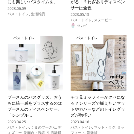
にも楽しいバスタイムを。
がる！？わざありディスペン
サーは全色...
2023.06.09
バス・トイレ
,
生活雑貨
2023.05.13
バス・トイレ
,
スヌーピー
セカイ
バス・トイレ
バス・トイレ
プーさんのバスグッズ。おう
チラ見ミッフィーがクセにな
ちに統一感をプラスするのは
る？シリーズで揃えたいマッ
プーさんのディスペンサー。
トやカバーなどのトイレグッ
「シンプル...
ズが勢揃い
2023.04.25
2023.04.16
バス・トイレ
,
くまのプーさん
,
デ
バス・トイレ
,
マット・ラグ
,
ミッ
ィズニー
,
洗面台・洗濯
,
生活雑貨
フィー
,
生活雑貨