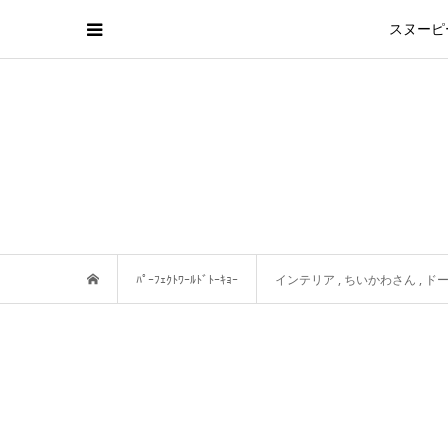
スヌーピ
ﾊﾟｰﾌｪｸﾄﾜｰﾙﾄﾞﾄｰｷｮｰ
インテリア
,
ちいかわさん
,
ド