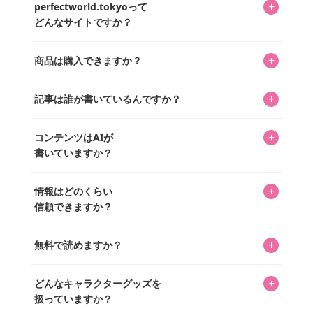
+
perfectworld.tokyoって
どんなサイトですか？
キャラクターとそのグッズの楽しさと素敵さを皆さんに知
+
商品は購入できますか？
ってもらうニュースサイトです。運営はキャラグッズコレ
クターであるパーフェクト・ワールド株式会社と編集長KOS
編集部が運営するコレクターズオンラインショップ
を中心に行われており、私たちは実際に40,000種のキャラグ
+
記事は誰が書いているんですか？
「perfectworld.shop」で、ほとんど全てのアイテムを購
ッズを扱うオンラインショップ「perfectworld.shop」のた
入・予約申し込みできます。多くの記事の最下部にリンク
キャラグッズファンの編集部メンバーがひとつひとつ書い
めに、商品をひとつずつ選び、写真を撮っています。
があり、そこからジャンプできます。
+
コンテンツはAIが
ています。記事内の99%を超えるほぼすべての写真も、1枚
書いていますか？
ずつ心を込めて自分たちで撮影したものです。さらに、10
年以上のコレクター経験を持ち、自身で40,000点のキャラグ
いいえ。全てのコンテンツはキャラグッズファンの人間が
ッズを収集し、月に1,000点の新商品を選定・購入する編集
+
情報はどのくらい
書いています。AIは使用していません。編集長KOSが最終確
長KOSが全記事を監修しています。
信頼できますか？
認を行い、手動で更新しています。
私見たっぷりに書いていますが、ファンとしての正直な思
+
無料で読めますか？
いをお届けすることは保証します。なお、記事内に価格は
掲載していません。価格は店舗や時期によって変動するた
はい、全て無料です。
め、正確な情報をお伝えできないからです。
+
どんなキャラクターグッズを
扱っていますか？