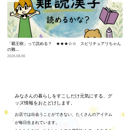
「覇王樹」って読める？ ★★★☆☆ スピリチュアリちゃん
ス
の難...
202
2026.08.06
みなさんの暮らしをすこしだけ元気にする、グ
ッズ情報をおとどけします。
お店では出会うことができない、たくさんのアイテム
が毎日生まれています。