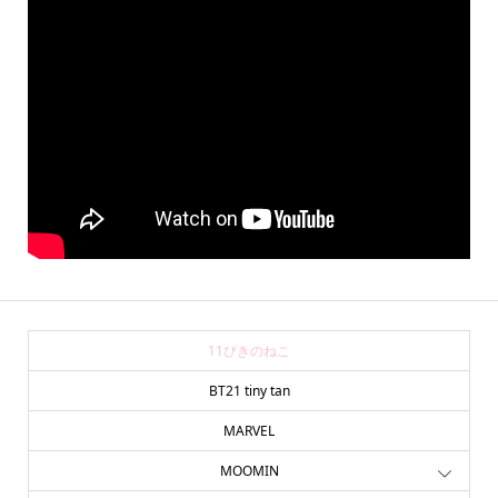
11ぴきのねこ
BT21 tiny tan
MARVEL
MOOMIN
online store
company info
contact us
share me!