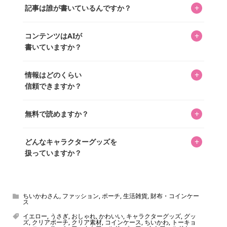
を中心に行われており、私たちは実際に40,000種のキャラグ
+
記事は誰が書いているんですか？
「perfectworld.shop」で、ほとんど全てのアイテムを購
ッズを扱うオンラインショップ「perfectworld.shop」のた
入・予約申し込みできます。多くの記事の最下部にリンク
キャラグッズファンの編集部メンバーがひとつひとつ書い
めに、商品をひとつずつ選び、写真を撮っています。
があり、そこからジャンプできます。
+
コンテンツはAIが
ています。記事内の99%を超えるほぼすべての写真も、1枚
書いていますか？
ずつ心を込めて自分たちで撮影したものです。さらに、10
年以上のコレクター経験を持ち、自身で40,000点のキャラグ
いいえ。全てのコンテンツはキャラグッズファンの人間が
ッズを収集し、月に1,000点の新商品を選定・購入する編集
+
情報はどのくらい
書いています。AIは使用していません。編集長KOSが最終確
長KOSが全記事を監修しています。
信頼できますか？
認を行い、手動で更新しています。
私見たっぷりに書いていますが、ファンとしての正直な思
+
無料で読めますか？
いをお届けすることは保証します。なお、記事内に価格は
掲載していません。価格は店舗や時期によって変動するた
はい、全て無料です。
め、正確な情報をお伝えできないからです。
+
どんなキャラクターグッズを
扱っていますか？
スヌーピー、ミッフィー、サンリオ、ディズニー、おぱん
ちゅうさぎ、パペットスンスン……あげるとキリがありませ
ん！200種以上のトレンディなキャラクターやアニメキャラ
ちいかわさん
,
ファッション
,
ポーチ
,
生活雑貨
,
財布・コインケー
ス
をご紹介しています。生まれたばかりの新しいキャラクタ
イエロー
,
うさぎ
,
おしゃれ
,
かわいい
,
キャラクターグッズ
,
グッ
ーをいち早く皆さんにお届けすることも、私たちの使命の
ズ
,
クリアポーチ
,
クリア素材
,
コインケース
,
ちいかわ
,
トーキョ