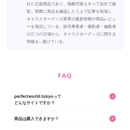
れた正規商品であり、掲載写真もすべて自社で撮
影。実際に商品を確認したうえで記事を執筆し、
キャラクターグッズ業界の最新情報や商品レビュ
ーを発信している。販売事業者・撮影者・編集者
の三つの立場から、キャラクターグッズに関する
情報を...届けている。
FAQ
+
perfectworld.tokyoって
どんなサイトですか？
キャラクターとそのグッズの楽しさと素敵さを皆さんに知
+
商品は購入できますか？
ってもらうニュースサイトです。運営はキャラグッズコレ
クターであるパーフェクト・ワールド株式会社と編集長KOS
編集部が運営するコレクターズオンラインショップ