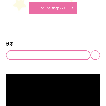
online shop へ♪
検索
online store
company info
contact us
share me!