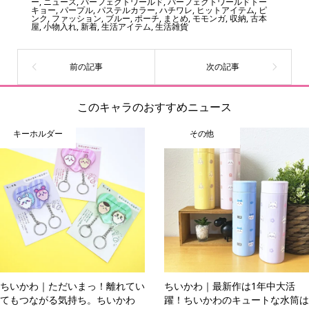
ー
,
ニュース
,
パーフェクトワールド
,
パーフェクトワールドトー
ひとつです。
キョー
,
パープル
,
パステルカラー
,
ハチワレ
,
ヒットアイテム
,
ピ
ンク
,
ファッション
,
ブルー
,
ポーチ
,
まとめ
,
モモンガ
,
収納
,
古本
屋
,
小物入れ
,
新着
,
生活アイテム
,
生活雑貨
このキャラのおすすめニュース
キーホルダー
その他
ちいかわ｜ただいまっ！離れてい
ちいかわ｜最新作は1年中大活
てもつながる気持ち。ちいかわ
躍！ちいかわのキュートな水筒は