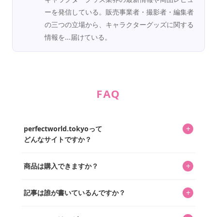
ーを発信している。販売事業者・撮影者・編集者
の三つの立場から、キャラクターグッズに関する
情報を...届けている。
FAQ
+
perfectworld.tokyoって
どんなサイトですか？
キャラクターとそのグッズの楽しさと素敵さを皆さんに知
+
商品は購入できますか？
ってもらうニュースサイトです。運営はキャラグッズコレ
クターであるパーフェクト・ワールド株式会社と編集長KOS
編集部が運営するコレクターズオンラインショップ
を中心に行われており、私たちは実際に40,000種のキャラグ
+
記事は誰が書いているんですか？
「perfectworld.shop」で、ほとんど全てのアイテムを購
ッズを扱うオンラインショップ「perfectworld.shop」のた
入・予約申し込みできます。多くの記事の最下部にリンク
キャラグッズファンの編集部メンバーがひとつひとつ書い
めに、商品をひとつずつ選び、写真を撮っています。