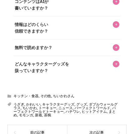
があり、そこからジャンプできます。
+
コンテンツはAIが
ています。記事内の99%を超えるほぼすべての写真も、1枚
書いていますか？
ずつ心を込めて自分たちで撮影したものです。さらに、10
年以上のコレクター経験を持ち、自身で40,000点のキャラグ
いいえ。全てのコンテンツはキャラグッズファンの人間が
ッズを収集し、月に1,000点の新商品を選定・購入する編集
+
情報はどのくらい
書いています。AIは使用していません。編集長KOSが最終確
長KOSが全記事を監修しています。
信頼できますか？
認を行い、手動で更新しています。
私見たっぷりに書いていますが、ファンとしての正直な思
+
無料で読めますか？
いをお届けすることは保証します。なお、記事内に価格は
掲載していません。価格は店舗や時期によって変動するた
はい、全て無料です。
め、正確な情報をお伝えできないからです。
+
どんなキャラクターグッズを
扱っていますか？
スヌーピー、ミッフィー、サンリオ、ディズニー、おぱん
ちゅうさぎ、パペットスンスン……あげるとキリがありませ
ん！200種以上のトレンディなキャラクターやアニメキャラ
キッチン・食器
,
その他
,
ちいかわさん
をご紹介しています。生まれたばかりの新しいキャラクタ
うざぎ
,
かわいい
,
キャラクターグッズ
,
グッズ
,
ダブルウォールグ
ラス
,
ちいかわ
,
トーキョー
,
ニュース
,
パーフェクトワールド
,
パ
ーをいち早く皆さんにお届けすることも、私たちの使命の
ーフェクトワールドトーキョー
,
ハチワレ
,
ヒットアイテム
,
まと
め
,
モモンガ
,
新着
,
茶椀
ひとつです。