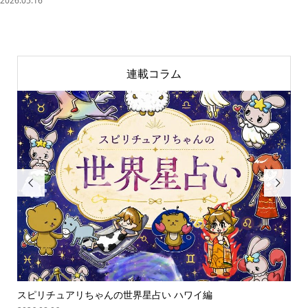
2026.05.16
連載コラム


スピリチュアリちゃんの世界星占い ハワイ編
「