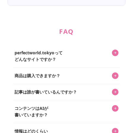
FAQ
+
perfectworld.tokyoって
どんなサイトですか？
キャラクターとそのグッズの楽しさと素敵さを皆さんに知
+
商品は購入できますか？
ってもらうニュースサイトです。運営はキャラグッズコレ
クターであるパーフェクト・ワールド株式会社と編集長KOS
編集部が運営するコレクターズオンラインショップ
を中心に行われており、私たちは実際に40,000種のキャラグ
+
記事は誰が書いているんですか？
「perfectworld.shop」で、ほとんど全てのアイテムを購
ッズを扱うオンラインショップ「perfectworld.shop」のた
入・予約申し込みできます。多くの記事の最下部にリンク
キャラグッズファンの編集部メンバーがひとつひとつ書い
めに、商品をひとつずつ選び、写真を撮っています。
があり、そこからジャンプできます。
+
コンテンツはAIが
ています。記事内の99%を超えるほぼすべての写真も、1枚
書いていますか？
ずつ心を込めて自分たちで撮影したものです。さらに、10
年以上のコレクター経験を持ち、自身で40,000点のキャラグ
いいえ。全てのコンテンツはキャラグッズファンの人間が
ッズを収集し、月に1,000点の新商品を選定・購入する編集
+
情報はどのくらい