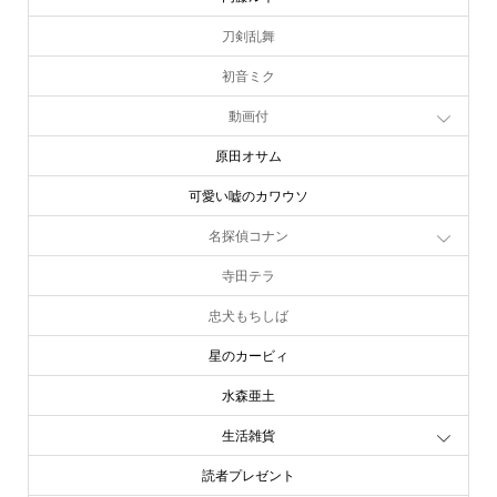
内藤ルネ
刀剣乱舞
初音ミク
動画付
原田オサム
可愛い嘘のカワウソ
名探偵コナン
寺田テラ
忠犬もちしば
星のカービィ
水森亜土
生活雑貨
読者プレゼント