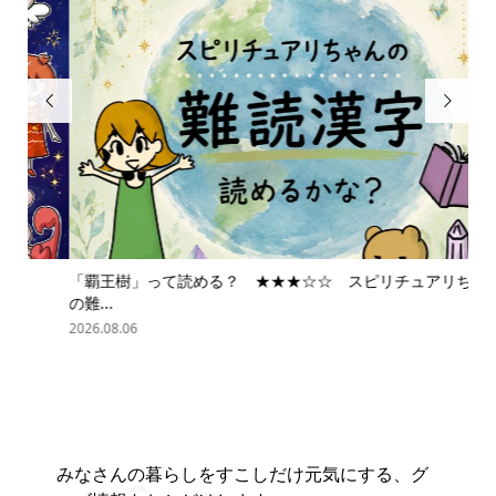


「覇王樹」って読める？ ★★★☆☆ スピリチュアリちゃん
ス
の難...
202
2026.08.06
みなさんの暮らしをすこしだけ元気にする、グ