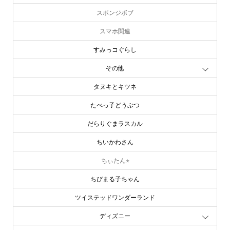
スポンジボブ
スマホ関連
すみっコぐらし
その他
タヌキとキツネ
たべっ子どうぶつ
だらりぐまラスカル
ちいかわさん
ちぃたん⭐︎
ちびまる子ちゃん
ツイステッドワンダーランド
ディズニー