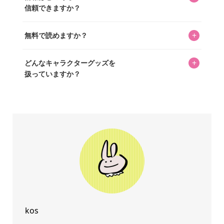
書いています。AIは使用していません。編集長KOSが最終確
長KOSが全記事を監修しています。
信頼できますか？
認を行い、手動で更新しています。
私見たっぷりに書いていますが、ファンとしての正直な思
+
無料で読めますか？
いをお届けすることは保証します。なお、記事内に価格は
掲載していません。価格は店舗や時期によって変動するた
はい、全て無料です。
め、正確な情報をお伝えできないからです。
+
どんなキャラクターグッズを
扱っていますか？
スヌーピー、ミッフィー、サンリオ、ディズニー、おぱん
ちゅうさぎ、パペットスンスン……あげるとキリがありませ
ん！200種以上のトレンディなキャラクターやアニメキャラ
をご紹介しています。生まれたばかりの新しいキャラクタ
ーをいち早く皆さんにお届けすることも、私たちの使命の
ひとつです。
kos