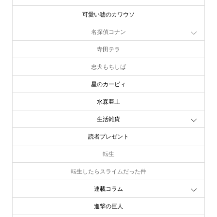
可愛い嘘のカワウソ
名探偵コナン
寺田テラ
忠犬もちしば
星のカービィ
水森亜土
生活雑貨
読者プレゼント
転生
転生したらスライムだった件
連載コラム
進撃の巨人