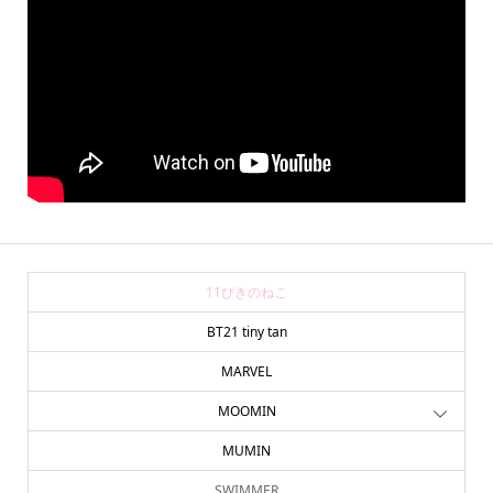
11ぴきのねこ
BT21 tiny tan
MARVEL
MOOMIN
MUMIN
SWIMMER