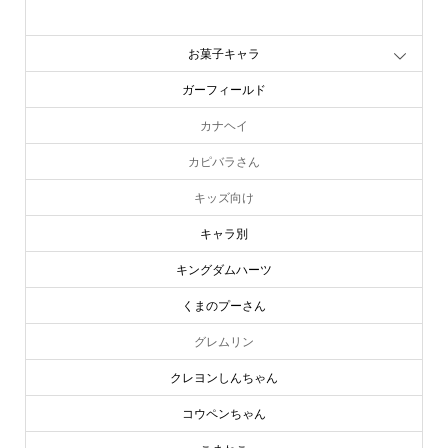
お文具といっしょ
お菓子キャラ
ガーフィールド
カナヘイ
カピバラさん
キッズ向け
キャラ別
キングダムハーツ
くまのプーさん
グレムリン
クレヨンしんちゃん
コウペンちゃん