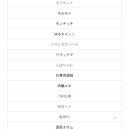
モフサンド
モルカー
モンチッチ
ゆるキャン△
リサとガスパール
リラックマ
んぽちゃむ
仕事現場猫
内藤ルネ
刀剣乱舞
初音ミク
動画付
原田オサム