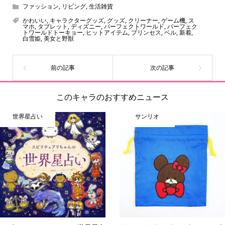
ん！200種以上のトレンディなキャラクターやアニメキャラ
ファッション
,
リビング
,
生活雑貨
をご紹介しています。生まれたばかりの新しいキャラクタ
かわいい
,
キャラクターグッズ
,
グッズ
,
クリーナー
,
ゲーム機
,
ス
マホ
,
タブレット
,
ディズニー
,
パーフェクトワールド
,
パーフェク
ーをいち早く皆さんにお届けすることも、私たちの使命の
トワールドトーキョー
,
ヒットアイテム
,
プリンセス
,
ベル
,
新着
,
白雪姫
,
美女と野獣
ひとつです。
このキャラのおすすめニュース
世界星占い
サンリオ