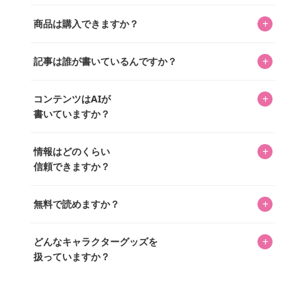
キャラクターとそのグッズの楽しさと素敵さを皆さんに知
+
商品は購入できますか？
ってもらうニュースサイトです。運営はキャラグッズコレ
クターであるパーフェクト・ワールド株式会社と編集長KOS
編集部が運営するコレクターズオンラインショップ
を中心に行われており、私たちは実際に40,000種のキャラグ
+
記事は誰が書いているんですか？
「perfectworld.shop」で、ほとんど全てのアイテムを購
ッズを扱うオンラインショップ「perfectworld.shop」のた
入・予約申し込みできます。多くの記事の最下部にリンク
キャラグッズファンの編集部メンバーがひとつひとつ書い
めに、商品をひとつずつ選び、写真を撮っています。
があり、そこからジャンプできます。
+
コンテンツはAIが
ています。記事内の99%を超えるほぼすべての写真も、1枚
書いていますか？
ずつ心を込めて自分たちで撮影したものです。さらに、10
年以上のコレクター経験を持ち、自身で40,000点のキャラグ
いいえ。全てのコンテンツはキャラグッズファンの人間が
ッズを収集し、月に1,000点の新商品を選定・購入する編集
+
情報はどのくらい
書いています。AIは使用していません。編集長KOSが最終確
長KOSが全記事を監修しています。
信頼できますか？
認を行い、手動で更新しています。
私見たっぷりに書いていますが、ファンとしての正直な思
+
無料で読めますか？
いをお届けすることは保証します。なお、記事内に価格は
掲載していません。価格は店舗や時期によって変動するた
はい、全て無料です。
め、正確な情報をお伝えできないからです。
+
どんなキャラクターグッズを
扱っていますか？
スヌーピー、ミッフィー、サンリオ、ディズニー、おぱん
ちゅうさぎ、パペットスンスン……あげるとキリがありませ