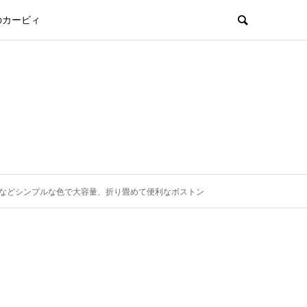
のカービィ
などシンプルな色で大容量、折り畳めて便利なボストン