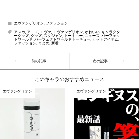
スヌーピー、ミッフィー、サンリオ、ディズニー、おぱん
ちゅうさぎ、パペットスンスン……あげるとキリがありませ
ん！200種以上のトレンディなキャラクターやアニメキャラ
エヴァンゲリオン
,
ファッション
をご紹介しています。生まれたばかりの新しいキャラクタ
アスカ
,
アニメ
,
エヴァ
,
エヴァンゲリオン
,
かわいい
,
キャラクタ
ーグッズ
,
グッズ
,
スタジャン
,
トーキョー
,
ニュース
,
パーフェク
ーをいち早く皆さんにお届けすることも、私たちの使命の
トワールド
,
パーフェクトワールドトーキョー
,
ヒットアイテム
,
ファッション
,
まとめ
,
新着
ひとつです。
このキャラのおすすめニュース
エヴァンゲリオン
エヴァンゲリオン