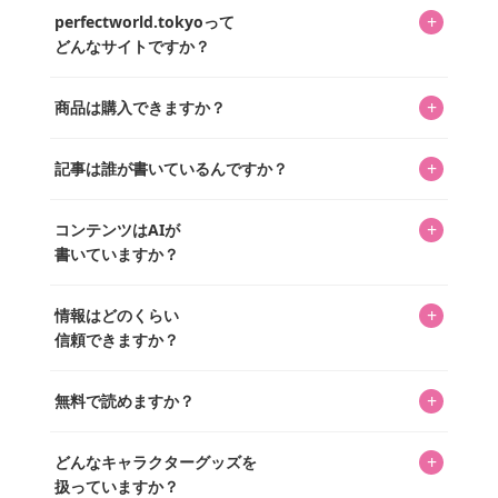
+
perfectworld.tokyoって
どんなサイトですか？
キャラクターとそのグッズの楽しさと素敵さを皆さんに知
+
商品は購入できますか？
ってもらうニュースサイトです。運営はキャラグッズコレ
クターであるパーフェクト・ワールド株式会社と編集長KOS
編集部が運営するコレクターズオンラインショップ
を中心に行われており、私たちは実際に40,000種のキャラグ
+
記事は誰が書いているんですか？
「perfectworld.shop」で、ほとんど全てのアイテムを購
ッズを扱うオンラインショップ「perfectworld.shop」のた
入・予約申し込みできます。多くの記事の最下部にリンク
キャラグッズファンの編集部メンバーがひとつひとつ書い
めに、商品をひとつずつ選び、写真を撮っています。
があり、そこからジャンプできます。
+
コンテンツはAIが
ています。記事内の99%を超えるほぼすべての写真も、1枚
書いていますか？
ずつ心を込めて自分たちで撮影したものです。さらに、10
年以上のコレクター経験を持ち、自身で40,000点のキャラグ
いいえ。全てのコンテンツはキャラグッズファンの人間が
ッズを収集し、月に1,000点の新商品を選定・購入する編集
+
情報はどのくらい
書いています。AIは使用していません。編集長KOSが最終確
長KOSが全記事を監修しています。
信頼できますか？
認を行い、手動で更新しています。
私見たっぷりに書いていますが、ファンとしての正直な思
+
無料で読めますか？
いをお届けすることは保証します。なお、記事内に価格は
掲載していません。価格は店舗や時期によって変動するた
はい、全て無料です。
め、正確な情報をお伝えできないからです。
+
どんなキャラクターグッズを
扱っていますか？