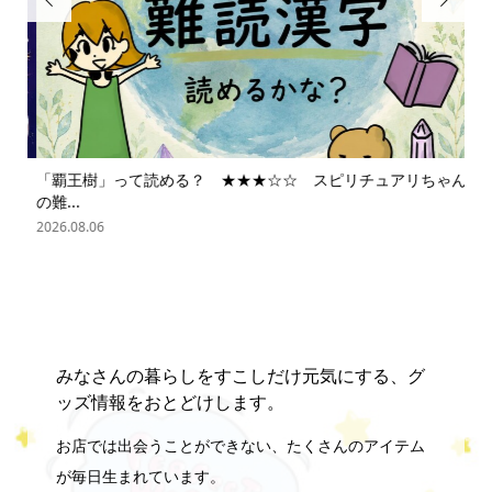


「覇王樹」って読める？ ★★★☆☆ スピリチュアリちゃん
ス
の難...
202
2026.08.06
みなさんの暮らしをすこしだけ元気にする、グ
ッズ情報をおとどけします。
お店では出会うことができない、たくさんのアイテム
が毎日生まれています。