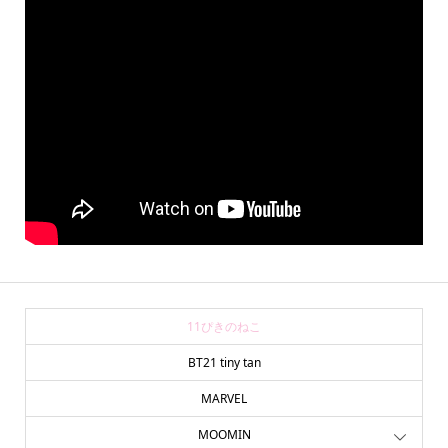
11ぴきのねこ
BT21 tiny tan
MARVEL
MOOMIN