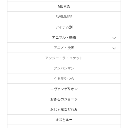
MUMIN
SWIMMER
アイテム別
アニマル・動物
アニメ・漫画
アンジー・ラ・コケット
アンパンマン
うる星やつら
エヴァンゲリオン
おさるのジョージ
おじゃ魔女どれみ
オズとルー
online store
company info
contact us
share me!