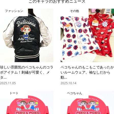
このキャラのおすすめニュース
ファッション
その他
珍しい雰囲気のペコちゃんのコラ
ペコちゃんのもこもこであったか
ボアイテム！刺繡が可愛く、メ
いルームウェア。袖なしだから
タ...
動...
2025.11.05
2025.10.14
トート
ペコちゃん