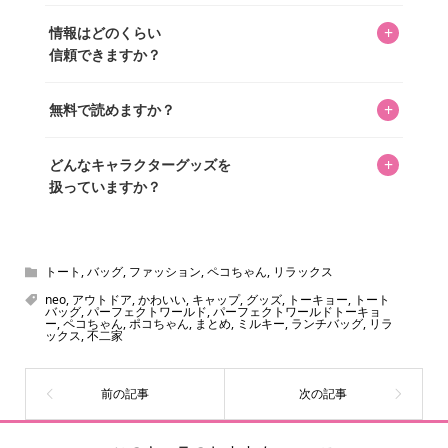
年以上のコレクター経験を持ち、自身で40,000点のキャラグ
いいえ。全てのコンテンツはキャラグッズファンの人間が
ッズを収集し、月に1,000点の新商品を選定・購入する編集
+
情報はどのくらい
書いています。AIは使用していません。編集長KOSが最終確
長KOSが全記事を監修しています。
信頼できますか？
認を行い、手動で更新しています。
私見たっぷりに書いていますが、ファンとしての正直な思
+
無料で読めますか？
いをお届けすることは保証します。なお、記事内に価格は
掲載していません。価格は店舗や時期によって変動するた
はい、全て無料です。
め、正確な情報をお伝えできないからです。
+
どんなキャラクターグッズを
扱っていますか？
スヌーピー、ミッフィー、サンリオ、ディズニー、おぱん
ちゅうさぎ、パペットスンスン……あげるとキリがありませ
ん！200種以上のトレンディなキャラクターやアニメキャラ
トート
,
バッグ
,
ファッション
,
ペコちゃん
,
リラックス
をご紹介しています。生まれたばかりの新しいキャラクタ
neo
,
アウトドア
,
かわいい
,
キャップ
,
グッズ
,
トーキョー
,
トート
バッグ
,
パーフェクトワールド
,
パーフェクトワールドトーキョ
ーをいち早く皆さんにお届けすることも、私たちの使命の
ー
,
ペコちゃん
,
ポコちゃん
,
まとめ
,
ミルキー
,
ランチバッグ
,
リラ
ックス
,
不二家
ひとつです。