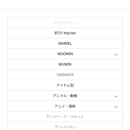
11ぴきのねこ
BT21 tiny tan
MARVEL
MOOMIN
MUMIN
SWIMMER
アイテム別
アニマル・動物
アニメ・漫画
アンジー・ラ・コケット
online store
company info
contact us
share me!
アンパンマン