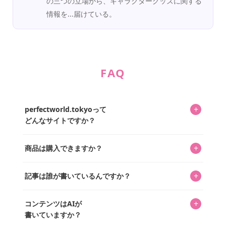
の三つの立場から、キャラクターグッズに関する
情報を...届けている。
FAQ
+
perfectworld.tokyoって
どんなサイトですか？
キャラクターとそのグッズの楽しさと素敵さを皆さんに知
+
商品は購入できますか？
ってもらうニュースサイトです。運営はキャラグッズコレ
クターであるパーフェクト・ワールド株式会社と編集長KOS
編集部が運営するコレクターズオンラインショップ
を中心に行われており、私たちは実際に40,000種のキャラグ
+
記事は誰が書いているんですか？
「perfectworld.shop」で、ほとんど全てのアイテムを購
ッズを扱うオンラインショップ「perfectworld.shop」のた
入・予約申し込みできます。多くの記事の最下部にリンク
キャラグッズファンの編集部メンバーがひとつひとつ書い
めに、商品をひとつずつ選び、写真を撮っています。
があり、そこからジャンプできます。
+
コンテンツはAIが
ています。記事内の99%を超えるほぼすべての写真も、1枚
書いていますか？
ずつ心を込めて自分たちで撮影したものです。さらに、10