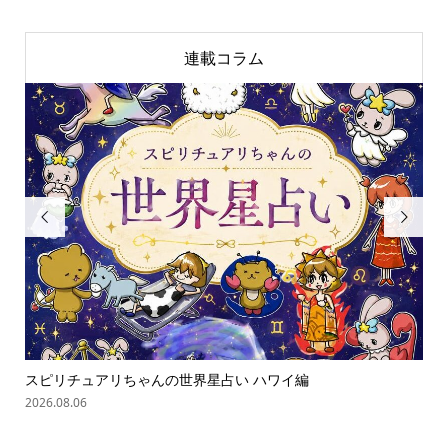
連載コラム


スピリチュアリちゃんの世界星占い ハワイ編
「
の難.
2026.08.06
202