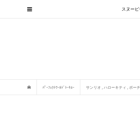
スヌーピ
ﾊﾟｰﾌｪｸﾄﾜｰﾙﾄﾞﾄｰｷｮｰ
サンリオ
,
ハローキティ
,
ポー