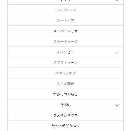
シンプソンズ
ズートピア
スーパーマリオ
スターウォーズ
スヌーピー
スプラトゥーン
スポンジボブ
スマホ関連
すみっコぐらし
その他
タヌキとキツネ
たべっ子どうぶつ
online store
company info
contact us
share me!