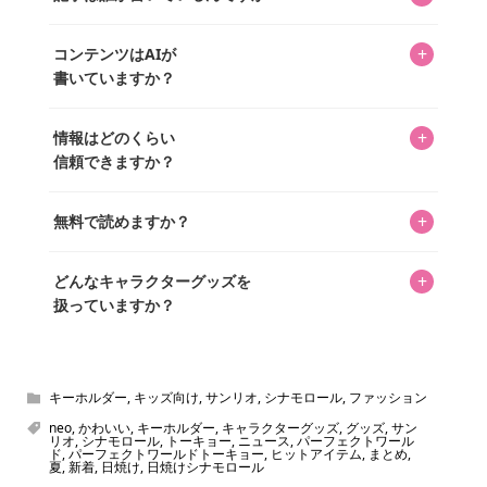
「perfectworld.shop」で、ほとんど全てのアイテムを購
ッズを扱うオンラインショップ「perfectworld.shop」のた
入・予約申し込みできます。多くの記事の最下部にリンク
キャラグッズファンの編集部メンバーがひとつひとつ書い
めに、商品をひとつずつ選び、写真を撮っています。
があり、そこからジャンプできます。
+
コンテンツはAIが
ています。記事内の99%を超えるほぼすべての写真も、1枚
書いていますか？
ずつ心を込めて自分たちで撮影したものです。さらに、10
年以上のコレクター経験を持ち、自身で40,000点のキャラグ
いいえ。全てのコンテンツはキャラグッズファンの人間が
ッズを収集し、月に1,000点の新商品を選定・購入する編集
+
情報はどのくらい
書いています。AIは使用していません。編集長KOSが最終確
長KOSが全記事を監修しています。
信頼できますか？
認を行い、手動で更新しています。
私見たっぷりに書いていますが、ファンとしての正直な思
+
無料で読めますか？
いをお届けすることは保証します。なお、記事内に価格は
掲載していません。価格は店舗や時期によって変動するた
はい、全て無料です。
め、正確な情報をお伝えできないからです。
+
どんなキャラクターグッズを
扱っていますか？
スヌーピー、ミッフィー、サンリオ、ディズニー、おぱん
ちゅうさぎ、パペットスンスン……あげるとキリがありませ
ん！200種以上のトレンディなキャラクターやアニメキャラ
キーホルダー
,
キッズ向け
,
サンリオ
,
シナモロール
,
ファッション
をご紹介しています。生まれたばかりの新しいキャラクタ
neo
,
かわいい
,
キーホルダー
,
キャラクターグッズ
,
グッズ
,
サン
リオ
,
シナモロール
,
トーキョー
,
ニュース
,
パーフェクトワール
ーをいち早く皆さんにお届けすることも、私たちの使命の
ド
,
パーフェクトワールドトーキョー
,
ヒットアイテム
,
まとめ
,
夏
,
新着
,
日焼け
,
日焼けシナモロール
ひとつです。