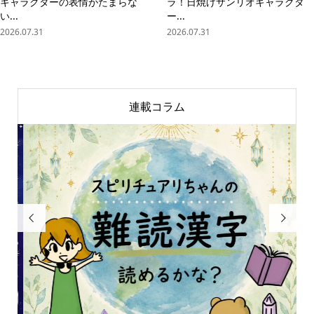
キャラクターの表情がたまらな
ラ！日焼けサンリオキャラクタ
い...
ー...
2026.07.31
2026.07.31
連載コラム

