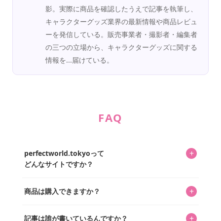
影。実際に商品を確認したうえで記事を執筆し、
キャラクターグッズ業界の最新情報や商品レビュ
ーを発信している。販売事業者・撮影者・編集者
の三つの立場から、キャラクターグッズに関する
情報を...届けている。
FAQ
+
perfectworld.tokyoって
どんなサイトですか？
キャラクターとそのグッズの楽しさと素敵さを皆さんに知
+
商品は購入できますか？
ってもらうニュースサイトです。運営はキャラグッズコレ
クターであるパーフェクト・ワールド株式会社と編集長KOS
編集部が運営するコレクターズオンラインショップ
を中心に行われており、私たちは実際に40,000種のキャラグ
+
記事は誰が書いているんですか？