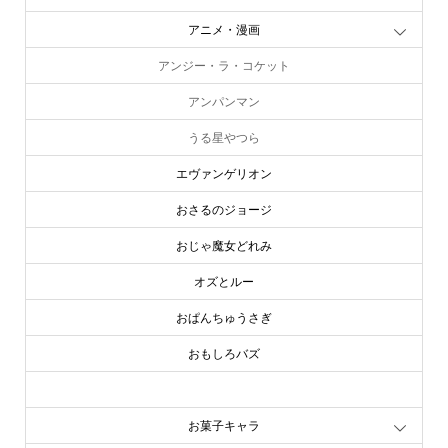
アニメ・漫画
アンジー・ラ・コケット
アンパンマン
うる星やつら
エヴァンゲリオン
おさるのジョージ
おじゃ魔女どれみ
オズとルー
おぱんちゅうさぎ
おもしろバズ
お文具といっしょ
お菓子キャラ