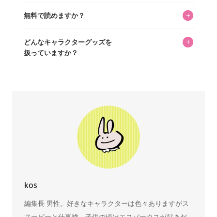
私見たっぷりに書いていますが、ファンとしての正直な思
+
無料で読めますか？
いをお届けすることは保証します。なお、記事内に価格は
掲載していません。価格は店舗や時期によって変動するた
はい、全て無料です。
め、正確な情報をお伝えできないからです。
+
どんなキャラクターグッズを
扱っていますか？
スヌーピー、ミッフィー、サンリオ、ディズニー、おぱん
ちゅうさぎ、パペットスンスン……あげるとキリがありませ
ん！200種以上のトレンディなキャラクターやアニメキャラ
をご紹介しています。生まれたばかりの新しいキャラクタ
ーをいち早く皆さんにお届けすることも、私たちの使命の
ひとつです。
kos
編集長 男性。好きなキャラクターは色々ありますがス
online store
company info
contact us
share me!
ヌーピーと仕事猫。子供の頃はエスパークスが好きだ