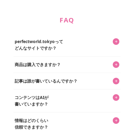
FAQ
+
perfectworld.tokyoって
どんなサイトですか？
キャラクターとそのグッズの楽しさと素敵さを皆さんに知
+
商品は購入できますか？
ってもらうニュースサイトです。運営はキャラグッズコレ
クターであるパーフェクト・ワールド株式会社と編集長KOS
編集部が運営するコレクターズオンラインショップ
を中心に行われており、私たちは実際に40,000種のキャラグ
+
記事は誰が書いているんですか？
「perfectworld.shop」で、ほとんど全てのアイテムを購
ッズを扱うオンラインショップ「perfectworld.shop」のた
入・予約申し込みできます。多くの記事の最下部にリンク
キャラグッズファンの編集部メンバーがひとつひとつ書い
めに、商品をひとつずつ選び、写真を撮っています。
があり、そこからジャンプできます。
+
コンテンツはAIが
ています。記事内の99%を超えるほぼすべての写真も、1枚
書いていますか？
ずつ心を込めて自分たちで撮影したものです。さらに、10
年以上のコレクター経験を持ち、自身で40,000点のキャラグ
いいえ。全てのコンテンツはキャラグッズファンの人間が
ッズを収集し、月に1,000点の新商品を選定・購入する編集
+
情報はどのくらい
書いています。AIは使用していません。編集長KOSが最終確
長KOSが全記事を監修しています。
信頼できますか？
認を行い、手動で更新しています。