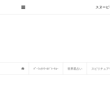
スヌーピ
ﾊﾟｰﾌｪｸﾄﾜｰﾙﾄﾞﾄｰｷｮｰ
世界星占い
スピリチュア