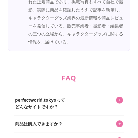
れた正規商品であり、掲載写真もすべて自社で撮
影。実際に商品を確認したうえで記事を執筆し、
キャラクターグッズ業界の最新情報や商品レビュ
ーを発信している。販売事業者・撮影者・編集者
の三つの立場から、キャラクターグッズに関する
情報を...届けている。
FAQ
+
perfectworld.tokyoって
どんなサイトですか？
キャラクターとそのグッズの楽しさと素敵さを皆さんに知
+
商品は購入できますか？
ってもらうニュースサイトです。運営はキャラグッズコレ
クターであるパーフェクト・ワールド株式会社と編集長KOS
編集部が運営するコレクターズオンラインショップ