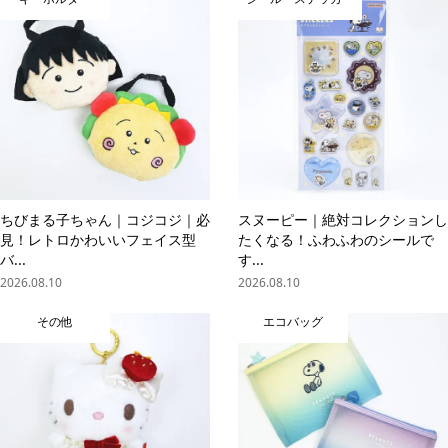
ちびまる子ちゃん｜コジコジ｜必
スヌーピー｜絶対コレクションし
見！レトロかわいいフェイス型
たくなる！ふわふわのシールで
バ...
す...
2026.08.10
2026.08.10
その他
エコバッグ
online store
company info
contact us
share me!