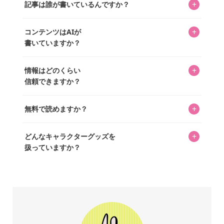
を中心に行われており、私たちは実際に40,000種のキャラグ
+
記事は誰が書いているんですか？
「perfectworld.shop」で、ほとんど全てのアイテムを購
ッズを扱うオンラインショップ「perfectworld.shop」のた
入・予約申し込みできます。多くの記事の最下部にリンク
キャラグッズファンの編集部メンバーがひとつひとつ書い
めに、商品をひとつずつ選び、写真を撮っています。
があり、そこからジャンプできます。
+
コンテンツはAIが
ています。記事内の99%を超えるほぼすべての写真も、1枚
書いていますか？
ずつ心を込めて自分たちで撮影したものです。さらに、10
年以上のコレクター経験を持ち、自身で40,000点のキャラグ
いいえ。全てのコンテンツはキャラグッズファンの人間が
ッズを収集し、月に1,000点の新商品を選定・購入する編集
+
情報はどのくらい
書いています。AIは使用していません。編集長KOSが最終確
長KOSが全記事を監修しています。
信頼できますか？
認を行い、手動で更新しています。
私見たっぷりに書いていますが、ファンとしての正直な思
+
無料で読めますか？
いをお届けすることは保証します。なお、記事内に価格は
掲載していません。価格は店舗や時期によって変動するた
はい、全て無料です。
め、正確な情報をお伝えできないからです。
+
どんなキャラクターグッズを
扱っていますか？
スヌーピー、ミッフィー、サンリオ、ディズニー、おぱん
ちゅうさぎ、パペットスンスン……あげるとキリがありませ
ん！200種以上のトレンディなキャラクターやアニメキャラ
をご紹介しています。生まれたばかりの新しいキャラクタ
ーをいち早く皆さんにお届けすることも、私たちの使命の
ひとつです。