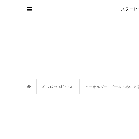
スヌーピ
ﾊﾟｰﾌｪｸﾄﾜｰﾙﾄﾞﾄｰｷｮｰ
キーホルダー
,
ドール・ぬいぐ