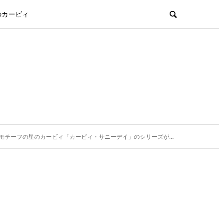
のカービィ
フの星のカービィ「カービィ・サニーデイ」のシリーズがかわいすぎた。