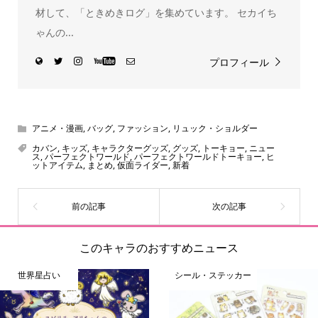
材して、「ときめきログ」を集めています。 セカイち
ゃんの...
プロフィール
アニメ・漫画
,
バッグ
,
ファッション
,
リュック・ショルダー
カバン
,
キッズ
,
キャラクターグッズ
,
グッズ
,
トーキョー
,
ニュー
ス
,
パーフェクトワールド
,
パーフェクトワールドトーキョー
,
ヒ
ットアイテム
,
まとめ
,
仮面ライダー
,
新着
このキャラのおすすめニュース
世界星占い
シール・ステッカー