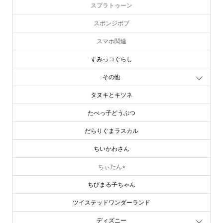
スポンジボブ
スマホ関連
すみっコぐらし
その他
タヌキとキツネ
たべっ子どうぶつ
だらりぐまラスカル
ちいかわさん
ちぃたん⭐︎
ちびまる子ちゃん
ツイステッドワンダーランド
ディズニー