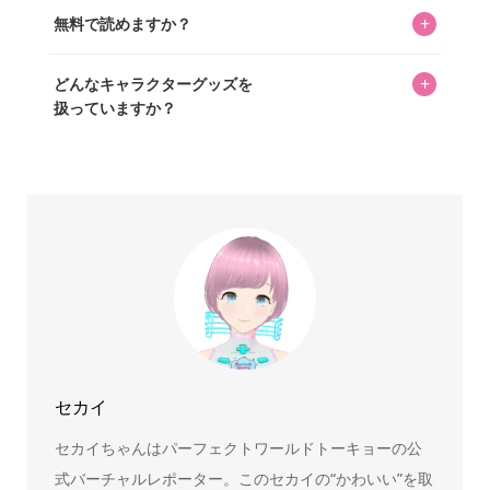
私見たっぷりに書いていますが、ファンとしての正直な思
+
無料で読めますか？
いをお届けすることは保証します。なお、記事内に価格は
掲載していません。価格は店舗や時期によって変動するた
はい、全て無料です。
め、正確な情報をお伝えできないからです。
+
どんなキャラクターグッズを
扱っていますか？
スヌーピー、ミッフィー、サンリオ、ディズニー、おぱん
ちゅうさぎ、パペットスンスン……あげるとキリがありませ
ん！200種以上のトレンディなキャラクターやアニメキャラ
をご紹介しています。生まれたばかりの新しいキャラクタ
ーをいち早く皆さんにお届けすることも、私たちの使命の
ひとつです。
セカイ
セカイちゃんはパーフェクトワールドトーキョーの公
式バーチャルレポーター。このセカイの“かわいい”を取