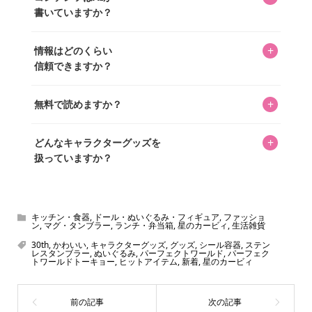
ています。記事内の99%を超えるほぼすべての写真も、1枚
書いていますか？
ずつ心を込めて自分たちで撮影したものです。さらに、10
年以上のコレクター経験を持ち、自身で40,000点のキャラグ
いいえ。全てのコンテンツはキャラグッズファンの人間が
ッズを収集し、月に1,000点の新商品を選定・購入する編集
+
情報はどのくらい
書いています。AIは使用していません。編集長KOSが最終確
長KOSが全記事を監修しています。
信頼できますか？
認を行い、手動で更新しています。
私見たっぷりに書いていますが、ファンとしての正直な思
+
無料で読めますか？
いをお届けすることは保証します。なお、記事内に価格は
掲載していません。価格は店舗や時期によって変動するた
はい、全て無料です。
め、正確な情報をお伝えできないからです。
+
どんなキャラクターグッズを
扱っていますか？
スヌーピー、ミッフィー、サンリオ、ディズニー、おぱん
ちゅうさぎ、パペットスンスン……あげるとキリがありませ
ん！200種以上のトレンディなキャラクターやアニメキャラ
キッチン・食器
,
ドール・ぬいぐるみ・フィギュア
,
ファッショ
ン
,
マグ・タンブラー
,
ランチ・弁当箱
,
星のカービィ
,
生活雑貨
をご紹介しています。生まれたばかりの新しいキャラクタ
30th
,
かわいい
,
キャラクターグッズ
,
グッズ
,
シール容器
,
ステン
ーをいち早く皆さんにお届けすることも、私たちの使命の
レスタンブラー
,
ぬいぐるみ
,
パーフェクトワールド
,
パーフェク
トワールドトーキョー
,
ヒットアイテム
,
新着
,
星のカービィ
ひとつです。