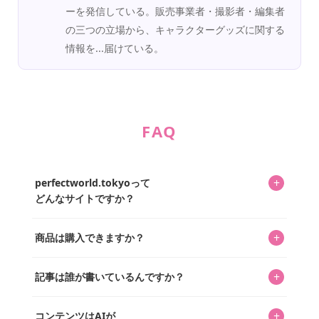
ーを発信している。販売事業者・撮影者・編集者
の三つの立場から、キャラクターグッズに関する
情報を...届けている。
FAQ
+
perfectworld.tokyoって
どんなサイトですか？
キャラクターとそのグッズの楽しさと素敵さを皆さんに知
+
商品は購入できますか？
ってもらうニュースサイトです。運営はキャラグッズコレ
クターであるパーフェクト・ワールド株式会社と編集長KOS
編集部が運営するコレクターズオンラインショップ
を中心に行われており、私たちは実際に40,000種のキャラグ
+
記事は誰が書いているんですか？
「perfectworld.shop」で、ほとんど全てのアイテムを購
ッズを扱うオンラインショップ「perfectworld.shop」のた
入・予約申し込みできます。多くの記事の最下部にリンク
キャラグッズファンの編集部メンバーがひとつひとつ書い
めに、商品をひとつずつ選び、写真を撮っています。
があり、そこからジャンプできます。
+
コンテンツはAIが