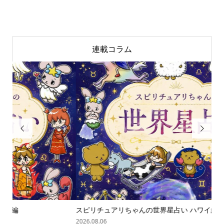
連載コラム


スピリチュアリちゃんの世界星占い ハワイ編
「
の難.
2026.08.06