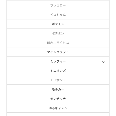
ブッコロー
ペコちゃん
ポケモン
ポテタン
ほわころくらぶ
マインクラフト
ミッフィー
ミニオンズ
モフサンド
モルカー
モンチッチ
ゆるキャン△
online store
company info
contact us
share me!