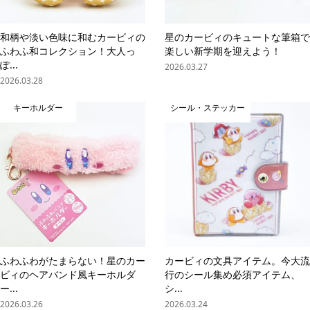
和柄や淡い色味に和むカービィの
星のカービィのキュートな筆箱で
ふわふ和コレクション！大人っ
楽しい新学期を迎えよう！
ぽ...
2026.03.27
2026.03.28
キーホルダー
シール・ステッカー
ふわふわがたまらない！星のカー
カービィの文具アイテム。今大流
ビィのヘアバンド風キーホルダ
行のシール集め必須アイテム、
ー...
シ...
2026.03.26
2026.03.24