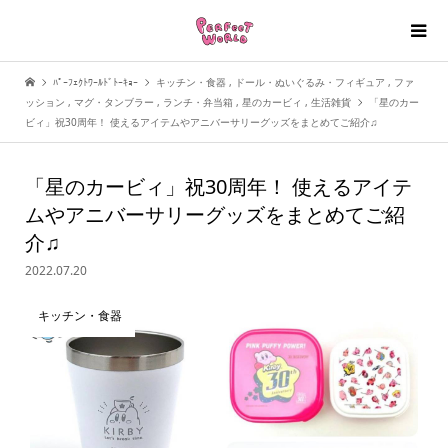
ﾊﾟｰﾌｪｸﾄﾜｰﾙﾄﾞﾄｰｷｮｰ
キッチン・食器
,
ドール・ぬいぐるみ・フィギュア
,
ファ
ッション
,
マグ・タンブラー
,
ランチ・弁当箱
,
星のカービィ
,
生活雑貨
「星のカー
ビィ」祝30周年！ 使えるアイテムやアニバーサリーグッズをまとめてご紹介♫
「星のカービィ」祝30周年！ 使えるアイテ
ムやアニバーサリーグッズをまとめてご紹
介♫
2022.07.20
キッチン・食器