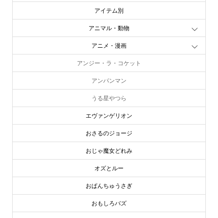
アイテム別
アニマル・動物
アニメ・漫画
アンジー・ラ・コケット
アンパンマン
うる星やつら
エヴァンゲリオン
おさるのジョージ
おじゃ魔女どれみ
オズとルー
おぱんちゅうさぎ
おもしろバズ
online store
company info
contact us
share me!