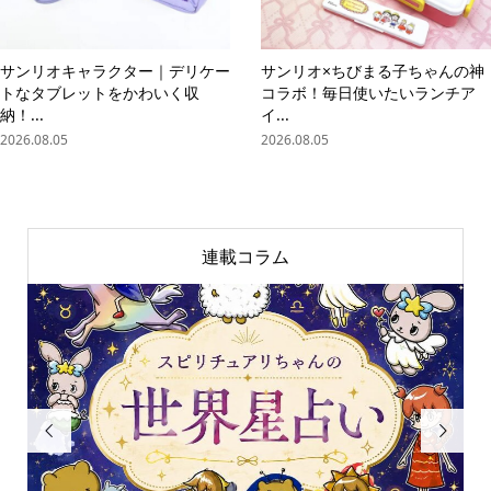
サンリオキャラクター｜デリケー
サンリオ×ちびまる子ちゃんの神
トなタブレットをかわいく収
コラボ！毎日使いたいランチア
納！...
イ...
2026.08.05
2026.08.05
連載コラム

