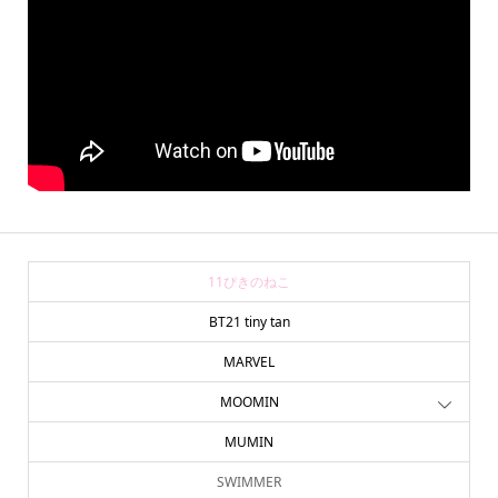
11ぴきのねこ
BT21 tiny tan
MARVEL
MOOMIN
MUMIN
SWIMMER