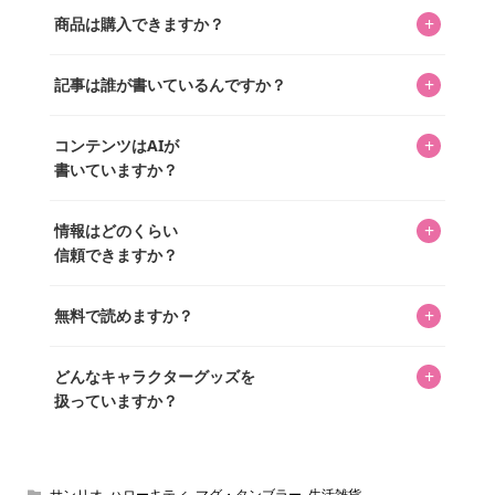
キャラクターとそのグッズの楽しさと素敵さを皆さんに知
+
商品は購入できますか？
ってもらうニュースサイトです。運営はキャラグッズコレ
クターであるパーフェクト・ワールド株式会社と編集長KOS
編集部が運営するコレクターズオンラインショップ
を中心に行われており、私たちは実際に40,000種のキャラグ
+
記事は誰が書いているんですか？
「perfectworld.shop」で、ほとんど全てのアイテムを購
ッズを扱うオンラインショップ「perfectworld.shop」のた
入・予約申し込みできます。多くの記事の最下部にリンク
キャラグッズファンの編集部メンバーがひとつひとつ書い
めに、商品をひとつずつ選び、写真を撮っています。
があり、そこからジャンプできます。
+
コンテンツはAIが
ています。記事内の99%を超えるほぼすべての写真も、1枚
書いていますか？
ずつ心を込めて自分たちで撮影したものです。さらに、10
年以上のコレクター経験を持ち、自身で40,000点のキャラグ
いいえ。全てのコンテンツはキャラグッズファンの人間が
ッズを収集し、月に1,000点の新商品を選定・購入する編集
+
情報はどのくらい
書いています。AIは使用していません。編集長KOSが最終確
長KOSが全記事を監修しています。
信頼できますか？
認を行い、手動で更新しています。
私見たっぷりに書いていますが、ファンとしての正直な思
+
無料で読めますか？
いをお届けすることは保証します。なお、記事内に価格は
掲載していません。価格は店舗や時期によって変動するた
はい、全て無料です。
め、正確な情報をお伝えできないからです。
+
どんなキャラクターグッズを
扱っていますか？
スヌーピー、ミッフィー、サンリオ、ディズニー、おぱん
ちゅうさぎ、パペットスンスン……あげるとキリがありませ
ん！200種以上のトレンディなキャラクターやアニメキャラ
サンリオ
,
ハローキティ
,
マグ・タンブラー
,
生活雑貨