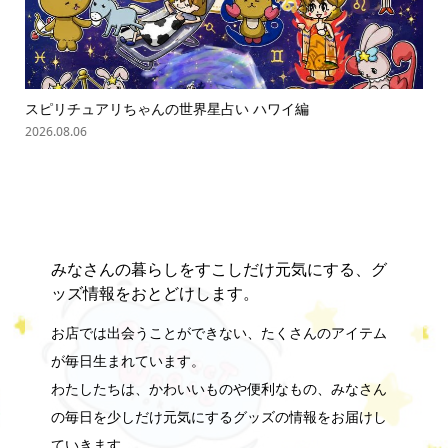
スピリチュアリちゃんの世界星占い ハワイ編
「
の難.
2026.08.06
202
みなさんの暮らしをすこしだけ元気にする、グ
ッズ情報をおとどけします。
お店では出会うことができない、たくさんのアイテム
が毎日生まれています。
わたしたちは、かわいいものや便利なもの、みなさん
の毎日を少しだけ元気にするグッズの情報をお届けし
ていきます。