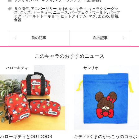
をご紹介しています。生まれたばかりの新しいキャラクタ
５０周年
,
アニバーサリー
,
かわいい
,
キティ
,
キャラクターグッ
ズ
,
グッズ
,
トーキョー
,
ニュース
,
パーフェクトワールド
,
パーフ
ーをいち早く皆さんにお届けすることも、私たちの使命の
ェクトワールドトーキョー
,
ヒットアイテム
,
マグ
,
まとめ
,
新着
,
食器
ひとつです。
このキャラのおすすめニュース
ハローキティ
サンリオ
ハローキティとOUTDOOR
キティ×くまのがっこうのコラボ