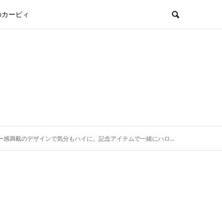
のカービィ
ザインで気分もハイに。記念アイテムで一緒にハローキティと盛り上がろう。