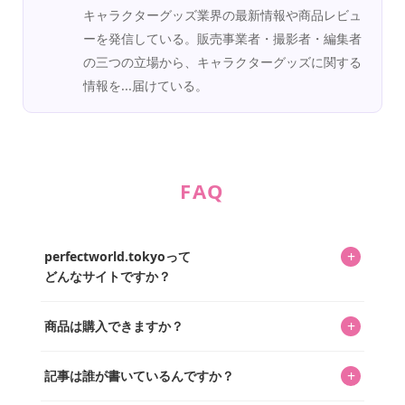
キャラクターグッズ業界の最新情報や商品レビュ
ーを発信している。販売事業者・撮影者・編集者
の三つの立場から、キャラクターグッズに関する
情報を...届けている。
FAQ
+
perfectworld.tokyoって
どんなサイトですか？
キャラクターとそのグッズの楽しさと素敵さを皆さんに知
+
商品は購入できますか？
ってもらうニュースサイトです。運営はキャラグッズコレ
クターであるパーフェクト・ワールド株式会社と編集長KOS
編集部が運営するコレクターズオンラインショップ
を中心に行われており、私たちは実際に40,000種のキャラグ
+
記事は誰が書いているんですか？
「perfectworld.shop」で、ほとんど全てのアイテムを購
ッズを扱うオンラインショップ「perfectworld.shop」のた
入・予約申し込みできます。多くの記事の最下部にリンク