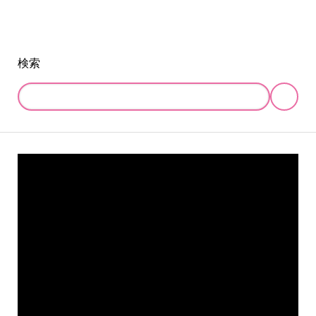
検索
online store
company info
contact us
share me!