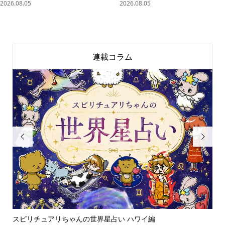
2026.08.05
2026.08.05
連載コラム


スピリチュアリちゃんの世界星占い ハワイ編
「