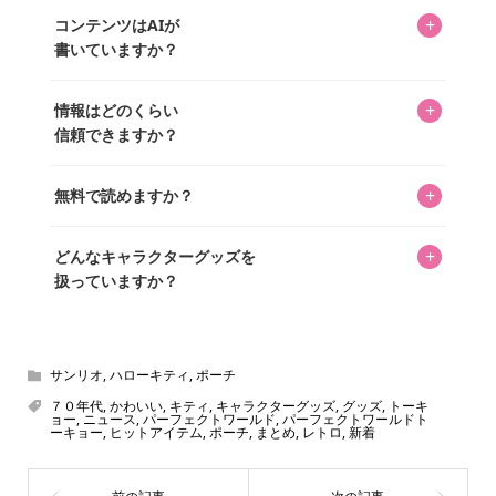
キャラグッズファンの編集部メンバーがひとつひとつ書い
めに、商品をひとつずつ選び、写真を撮っています。
があり、そこからジャンプできます。
+
コンテンツはAIが
ています。記事内の99%を超えるほぼすべての写真も、1枚
書いていますか？
ずつ心を込めて自分たちで撮影したものです。さらに、10
年以上のコレクター経験を持ち、自身で40,000点のキャラグ
いいえ。全てのコンテンツはキャラグッズファンの人間が
ッズを収集し、月に1,000点の新商品を選定・購入する編集
+
情報はどのくらい
書いています。AIは使用していません。編集長KOSが最終確
長KOSが全記事を監修しています。
信頼できますか？
認を行い、手動で更新しています。
私見たっぷりに書いていますが、ファンとしての正直な思
+
無料で読めますか？
いをお届けすることは保証します。なお、記事内に価格は
掲載していません。価格は店舗や時期によって変動するた
はい、全て無料です。
め、正確な情報をお伝えできないからです。
+
どんなキャラクターグッズを
扱っていますか？
スヌーピー、ミッフィー、サンリオ、ディズニー、おぱん
ちゅうさぎ、パペットスンスン……あげるとキリがありませ
ん！200種以上のトレンディなキャラクターやアニメキャラ
サンリオ
,
ハローキティ
,
ポーチ
をご紹介しています。生まれたばかりの新しいキャラクタ
７０年代
,
かわいい
,
キティ
,
キャラクターグッズ
,
グッズ
,
トーキ
ョー
,
ニュース
,
パーフェクトワールド
,
パーフェクトワールドト
ーをいち早く皆さんにお届けすることも、私たちの使命の
ーキョー
,
ヒットアイテム
,
ポーチ
,
まとめ
,
レトロ
,
新着
ひとつです。