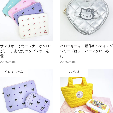
サンリオ｜うわーシナモがクロミ
ハローキティ｜新作キルティング
が、、、あなたのタブレットを
シリーズはシルバー？かわいさ
優...
に...
2026.08.06
2026.08.06
クロミちゃん
サンリオ
online store
company info
contact us
share me!