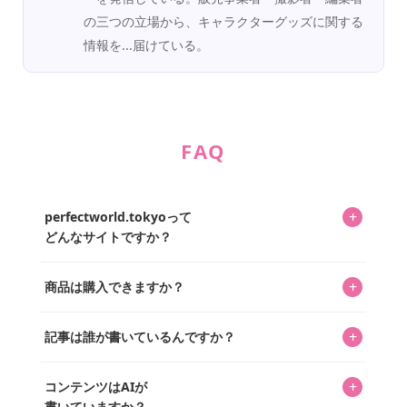
の三つの立場から、キャラクターグッズに関する
情報を...届けている。
FAQ
+
perfectworld.tokyoって
どんなサイトですか？
キャラクターとそのグッズの楽しさと素敵さを皆さんに知
+
商品は購入できますか？
ってもらうニュースサイトです。運営はキャラグッズコレ
クターであるパーフェクト・ワールド株式会社と編集長KOS
編集部が運営するコレクターズオンラインショップ
を中心に行われており、私たちは実際に40,000種のキャラグ
+
記事は誰が書いているんですか？
「perfectworld.shop」で、ほとんど全てのアイテムを購
ッズを扱うオンラインショップ「perfectworld.shop」のた
入・予約申し込みできます。多くの記事の最下部にリンク
キャラグッズファンの編集部メンバーがひとつひとつ書い
めに、商品をひとつずつ選び、写真を撮っています。
があり、そこからジャンプできます。
+
コンテンツはAIが
ています。記事内の99%を超えるほぼすべての写真も、1枚
書いていますか？