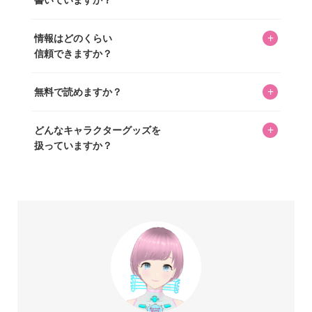
ずつ心を込めて自分たちで撮影したものです。さらに、10
年以上のコレクター経験を持ち、自身で40,000点のキャラグ
いいえ。全てのコンテンツはキャラグッズファンの人間が
ッズを収集し、月に1,000点の新商品を選定・購入する編集
+
情報はどのくらい
書いています。AIは使用していません。編集長KOSが最終確
長KOSが全記事を監修しています。
信頼できますか？
認を行い、手動で更新しています。
私見たっぷりに書いていますが、ファンとしての正直な思
+
無料で読めますか？
いをお届けすることは保証します。なお、記事内に価格は
掲載していません。価格は店舗や時期によって変動するた
はい、全て無料です。
め、正確な情報をお伝えできないからです。
+
どんなキャラクターグッズを
扱っていますか？
スヌーピー、ミッフィー、サンリオ、ディズニー、おぱん
ちゅうさぎ、パペットスンスン……あげるとキリがありませ
ん！200種以上のトレンディなキャラクターやアニメキャラ
をご紹介しています。生まれたばかりの新しいキャラクタ
ーをいち早く皆さんにお届けすることも、私たちの使命の
ひとつです。