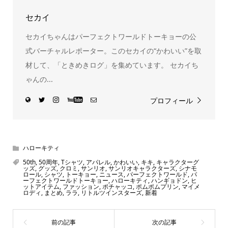
セカイ
セカイちゃんはパーフェクトワールドトーキョーの公
式バーチャルレポーター。このセカイの“かわいい”を取
材して、「ときめきログ」を集めています。 セカイち
ゃんの...
プロフィール
ハローキティ
50th
,
50周年
,
Tシャツ
,
アパレル
,
かわいい
,
キキ
,
キャラクターグ
ッズ
,
グッズ
,
クロミ
,
サンリオ
,
サンリオキャラクターズ
,
シナモ
ロール
,
シャツ
,
トーキョー
,
ニュース
,
パーフェクトワールド
,
パ
ーフェクトワールドトーキョー
,
ハローキティ
,
ハンギョドン
,
ヒ
ットアイテム
,
ファッション
,
ポチャッコ
,
ポムポムプリン
,
マイメ
ロディ
,
まとめ
,
ララ
,
リトルツインスターズ
,
新着