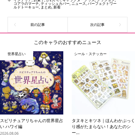
コアラのマーチ
,
ティッシュカバー
,
ニュース
,
パーフェクトワー
ルドトーキョー
,
まとめ
,
新着
このキャラのおすすめニュース
世界星占い
シール・ステッカー
スピリチュアリちゃんの世界星占
タヌキとキツネ｜ほんわかぷっく
い ハワイ編
り感がたまらない！あなたのシ
ー...
2026.08.06