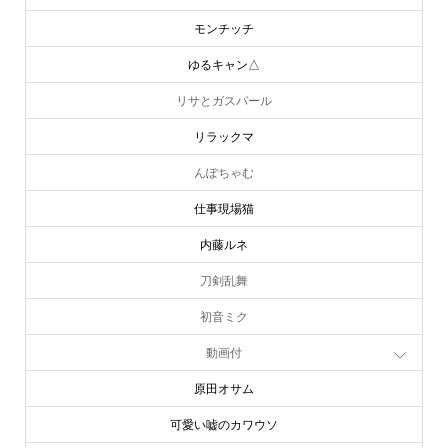
モンチッチ
ゆるキャン△
リサとガスパール
リラックマ
んぽちゃむ
仕事現場猫
内藤ルネ
刀剣乱舞
初音ミク
動画付
原田オサム
可愛い嘘のカワウソ
online store
company info
contact us
share me!