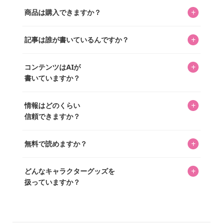
キャラクターとそのグッズの楽しさと素敵さを皆さんに知
+
商品は購入できますか？
ってもらうニュースサイトです。運営はキャラグッズコレ
クターであるパーフェクト・ワールド株式会社と編集長KOS
編集部が運営するコレクターズオンラインショップ
を中心に行われており、私たちは実際に40,000種のキャラグ
+
記事は誰が書いているんですか？
「perfectworld.shop」で、ほとんど全てのアイテムを購
ッズを扱うオンラインショップ「perfectworld.shop」のた
入・予約申し込みできます。多くの記事の最下部にリンク
キャラグッズファンの編集部メンバーがひとつひとつ書い
めに、商品をひとつずつ選び、写真を撮っています。
があり、そこからジャンプできます。
+
コンテンツはAIが
ています。記事内の99%を超えるほぼすべての写真も、1枚
書いていますか？
ずつ心を込めて自分たちで撮影したものです。さらに、10
年以上のコレクター経験を持ち、自身で40,000点のキャラグ
いいえ。全てのコンテンツはキャラグッズファンの人間が
ッズを収集し、月に1,000点の新商品を選定・購入する編集
+
情報はどのくらい
書いています。AIは使用していません。編集長KOSが最終確
長KOSが全記事を監修しています。
信頼できますか？
認を行い、手動で更新しています。
私見たっぷりに書いていますが、ファンとしての正直な思
+
無料で読めますか？
いをお届けすることは保証します。なお、記事内に価格は
掲載していません。価格は店舗や時期によって変動するた
はい、全て無料です。
め、正確な情報をお伝えできないからです。
+
どんなキャラクターグッズを
扱っていますか？
スヌーピー、ミッフィー、サンリオ、ディズニー、おぱん
ちゅうさぎ、パペットスンスン……あげるとキリがありませ