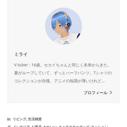
ん！200種以上のトレンディなキャラクターやアニメキャラ
をご紹介しています。生まれたばかりの新しいキャラクタ
ーをいち早く皆さんにお届けすることも、私たちの使命の
ひとつです。
ミライ
V tuber : 16歳。セカイちゃんと同じく未来からきた。
夏がループしていて、ずっとハーフパンツ。Tシャツの
コレクションが自慢。アニメの知識が薄いけれど...
プロフィール
リビング
,
生活雑貨
インテリア
,
お菓子
,
かわいい
,
キャラクターグッズ
,
クッション
,