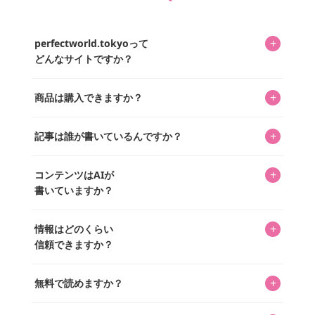
+
perfectworld.tokyoって
どんなサイトですか？
キャラクターとそのグッズの楽しさと素敵さを皆さんに知
+
商品は購入できますか？
ってもらうニュースサイトです。運営はキャラグッズコレ
クターであるパーフェクト・ワールド株式会社と編集長KOS
編集部が運営するコレクターズオンラインショップ
を中心に行われており、私たちは実際に40,000種のキャラグ
+
記事は誰が書いているんですか？
「perfectworld.shop」で、ほとんど全てのアイテムを購
ッズを扱うオンラインショップ「perfectworld.shop」のた
入・予約申し込みできます。多くの記事の最下部にリンク
キャラグッズファンの編集部メンバーがひとつひとつ書い
めに、商品をひとつずつ選び、写真を撮っています。
があり、そこからジャンプできます。
+
コンテンツはAIが
ています。記事内の99%を超えるほぼすべての写真も、1枚
書いていますか？
ずつ心を込めて自分たちで撮影したものです。さらに、10
年以上のコレクター経験を持ち、自身で40,000点のキャラグ
いいえ。全てのコンテンツはキャラグッズファンの人間が
ッズを収集し、月に1,000点の新商品を選定・購入する編集
+
情報はどのくらい
書いています。AIは使用していません。編集長KOSが最終確
長KOSが全記事を監修しています。
信頼できますか？
認を行い、手動で更新しています。
私見たっぷりに書いていますが、ファンとしての正直な思
+
無料で読めますか？
いをお届けすることは保証します。なお、記事内に価格は
掲載していません。価格は店舗や時期によって変動するた
はい、全て無料です。