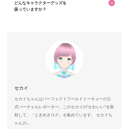
め、正確な情報をお伝えできないからです。
+
どんなキャラクターグッズを
扱っていますか？
スヌーピー、ミッフィー、サンリオ、ディズニー、おぱん
ちゅうさぎ、パペットスンスン……あげるとキリがありませ
ん！200種以上のトレンディなキャラクターやアニメキャラ
をご紹介しています。生まれたばかりの新しいキャラクタ
ーをいち早く皆さんにお届けすることも、私たちの使命の
ひとつです。
セカイ
セカイちゃんはパーフェクトワールドトーキョーの公
式バーチャルレポーター。このセカイの“かわいい”を取
材して、「ときめきログ」を集めています。 セカイち
ゃんの...