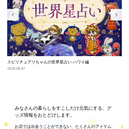


スピリチュアリちゃんの世界星占い ハワイ編
ス
2026.08.07
202
みなさんの暮らしをすこしだけ元気にする、グ
ッズ情報をおとどけします。
お店では出会うことができない、たくさんのアイテム