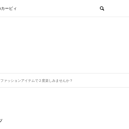
のカービィ
こファッションアイテムで２度楽しみませんか？
ッ