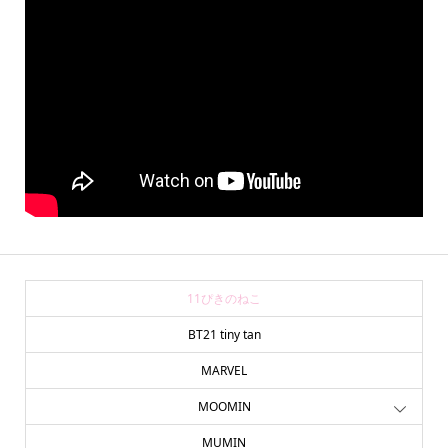
11ぴきのねこ
BT21 tiny tan
MARVEL
MOOMIN
MUMIN