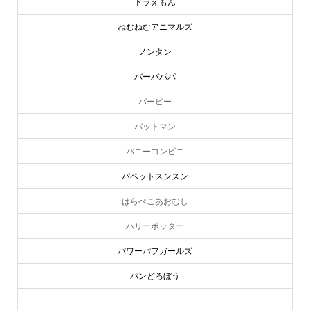
ドラえもん
ねむねむアニマルズ
ノンタン
バーバパパ
バービー
バットマン
バニーコンビニ
パペットスンスン
はらぺこあおむし
ハリーポッター
パワーパフガールズ
パンどろぼう
ピーターラビット