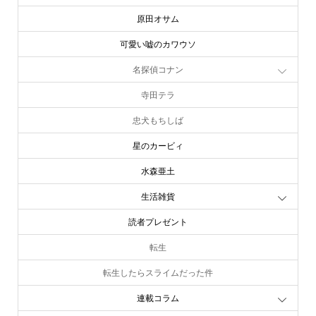
原田オサム
可愛い嘘のカワウソ
名探偵コナン
寺田テラ
忠犬もちしば
星のカービィ
水森亜土
生活雑貨
読者プレゼント
転生
転生したらスライムだった件
連載コラム
online store
company info
contact us
share me!