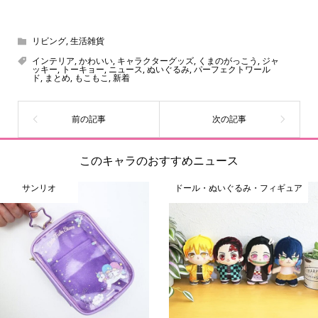
スヌーピー、ミッフィー、サンリオ、ディズニー、おぱん
ちゅうさぎ、パペットスンスン……あげるとキリがありませ
ん！200種以上のトレンディなキャラクターやアニメキャラ
リビング
,
生活雑貨
をご紹介しています。生まれたばかりの新しいキャラクタ
インテリア
,
かわいい
,
キャラクターグッズ
,
くまのがっこう
,
ジャ
ッキー
,
トーキョー
,
ニュース
,
ぬいぐるみ
,
パーフェクトワール
ーをいち早く皆さんにお届けすることも、私たちの使命の
ド
,
まとめ
,
もこもこ
,
新着
ひとつです。
このキャラのおすすめニュース
サンリオ
ドール・ぬいぐるみ・フィギュア