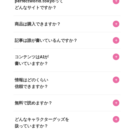
+
perfectworld.tokyoって
どんなサイトですか？
キャラクターとそのグッズの楽しさと素敵さを皆さんに知
+
商品は購入できますか？
ってもらうニュースサイトです。運営はキャラグッズコレ
クターであるパーフェクト・ワールド株式会社と編集長KOS
編集部が運営するコレクターズオンラインショップ
を中心に行われており、私たちは実際に40,000種のキャラグ
+
記事は誰が書いているんですか？
「perfectworld.shop」で、ほとんど全てのアイテムを購
ッズを扱うオンラインショップ「perfectworld.shop」のた
入・予約申し込みできます。多くの記事の最下部にリンク
キャラグッズファンの編集部メンバーがひとつひとつ書い
めに、商品をひとつずつ選び、写真を撮っています。
があり、そこからジャンプできます。
+
コンテンツはAIが
ています。記事内の99%を超えるほぼすべての写真も、1枚
書いていますか？
ずつ心を込めて自分たちで撮影したものです。さらに、10
年以上のコレクター経験を持ち、自身で40,000点のキャラグ
いいえ。全てのコンテンツはキャラグッズファンの人間が
ッズを収集し、月に1,000点の新商品を選定・購入する編集
+
情報はどのくらい
書いています。AIは使用していません。編集長KOSが最終確
長KOSが全記事を監修しています。
信頼できますか？
認を行い、手動で更新しています。
私見たっぷりに書いていますが、ファンとしての正直な思
+
無料で読めますか？
いをお届けすることは保証します。なお、記事内に価格は
掲載していません。価格は店舗や時期によって変動するた
はい、全て無料です。
め、正確な情報をお伝えできないからです。
+
どんなキャラクターグッズを
扱っていますか？