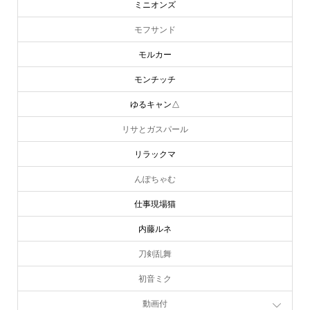
ミニオンズ
モフサンド
モルカー
モンチッチ
ゆるキャン△
リサとガスパール
リラックマ
んぽちゃむ
仕事現場猫
内藤ルネ
刀剣乱舞
初音ミク
動画付