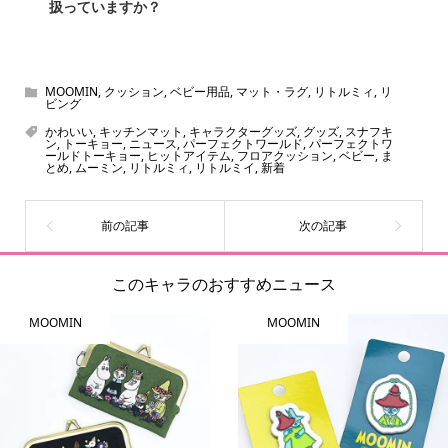
扱っていますか？
スヌーピー、ミッフィー、サンリオ、ディズニー、おぱん
ちゅうさぎ、パペットスンスン……あげるとキリがありませ
ん！200種以上のトレンディなキャラクターやアニメキャラ
MOOMIN
,
クッション
,
ベビー用品
,
マット・ラグ
,
リトルミィ
,
リ
ビング
をご紹介しています。生まれたばかりの新しいキャラクタ
かわいい
,
キッチンマット
,
キャラクターグッズ
,
グッズ
,
スナフキ
ーをいち早く皆さんにお届けすることも、私たちの使命の
ン
,
トーキョー
,
ニュース
,
パーフェクトワールド
,
パーフェクトワ
ールドトーキョー
,
ヒットアイテム
,
フロアクッション
,
ベビー
,
ま
ひとつです。
とめ
,
ムーミン
,
リトルミィ
,
リトルミイ
,
新着
このキャラのおすすめニュース
MOOMIN
MOOMIN