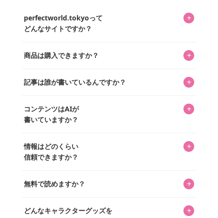
+
perfectworld.tokyoって
どんなサイトですか？
キャラクターとそのグッズの楽しさと素敵さを皆さんに知
+
商品は購入できますか？
ってもらうニュースサイトです。運営はキャラグッズコレ
クターであるパーフェクト・ワールド株式会社と編集長KOS
編集部が運営するコレクターズオンラインショップ
を中心に行われており、私たちは実際に40,000種のキャラグ
+
記事は誰が書いているんですか？
「perfectworld.shop」で、ほとんど全てのアイテムを購
ッズを扱うオンラインショップ「perfectworld.shop」のた
入・予約申し込みできます。多くの記事の最下部にリンク
キャラグッズファンの編集部メンバーがひとつひとつ書い
めに、商品をひとつずつ選び、写真を撮っています。
があり、そこからジャンプできます。
+
コンテンツはAIが
ています。記事内の99%を超えるほぼすべての写真も、1枚
書いていますか？
ずつ心を込めて自分たちで撮影したものです。さらに、10
年以上のコレクター経験を持ち、自身で40,000点のキャラグ
いいえ。全てのコンテンツはキャラグッズファンの人間が
ッズを収集し、月に1,000点の新商品を選定・購入する編集
+
情報はどのくらい
書いています。AIは使用していません。編集長KOSが最終確
長KOSが全記事を監修しています。
信頼できますか？
認を行い、手動で更新しています。
私見たっぷりに書いていますが、ファンとしての正直な思
+
無料で読めますか？
いをお届けすることは保証します。なお、記事内に価格は
掲載していません。価格は店舗や時期によって変動するた
はい、全て無料です。
め、正確な情報をお伝えできないからです。
+
どんなキャラクターグッズを