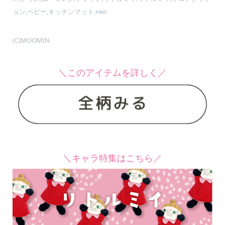
ョン,ベビー,キッチンマット,neo
(C)MOOMIN
＼このアイテムを詳しく／
＼キャラ特集はこちら／