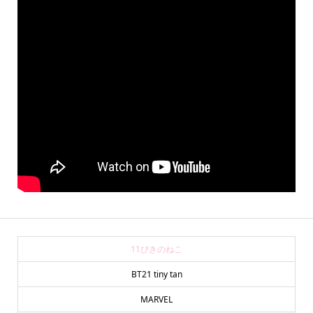
11ぴきのねこ
BT21 tiny tan
MARVEL
online store
company info
contact us
share me!