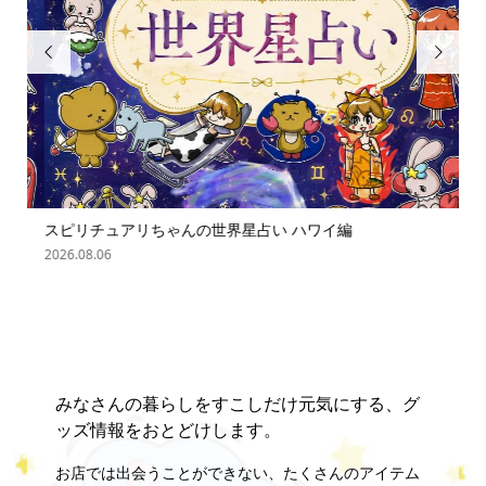


スピリチュアリちゃんの世界星占い ハワイ編
「
の難.
2026.08.06
202
みなさんの暮らしをすこしだけ元気にする、グ
ッズ情報をおとどけします。
お店では出会うことができない、たくさんのアイテム