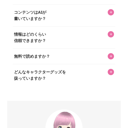
ッズを扱うオンラインショップ「perfectworld.shop」のた
入・予約申し込みできます。多くの記事の最下部にリンク
キャラグッズファンの編集部メンバーがひとつひとつ書い
めに、商品をひとつずつ選び、写真を撮っています。
があり、そこからジャンプできます。
+
コンテンツはAIが
ています。記事内の99%を超えるほぼすべての写真も、1枚
書いていますか？
ずつ心を込めて自分たちで撮影したものです。さらに、10
年以上のコレクター経験を持ち、自身で40,000点のキャラグ
いいえ。全てのコンテンツはキャラグッズファンの人間が
ッズを収集し、月に1,000点の新商品を選定・購入する編集
+
情報はどのくらい
書いています。AIは使用していません。編集長KOSが最終確
長KOSが全記事を監修しています。
信頼できますか？
認を行い、手動で更新しています。
私見たっぷりに書いていますが、ファンとしての正直な思
+
無料で読めますか？
いをお届けすることは保証します。なお、記事内に価格は
掲載していません。価格は店舗や時期によって変動するた
はい、全て無料です。
め、正確な情報をお伝えできないからです。
+
どんなキャラクターグッズを
扱っていますか？
スヌーピー、ミッフィー、サンリオ、ディズニー、おぱん
ちゅうさぎ、パペットスンスン……あげるとキリがありませ
ん！200種以上のトレンディなキャラクターやアニメキャラ
をご紹介しています。生まれたばかりの新しいキャラクタ
ーをいち早く皆さんにお届けすることも、私たちの使命の
ひとつです。