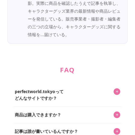
影。実際に商品を確認したうえで記事を執筆し、
キャラクターグッズ業界の最新情報や商品レビュ
ーを発信している。販売事業者・撮影者・編集者
の三つの立場から、キャラクターグッズに関する
情報を...届けている。
FAQ
+
perfectworld.tokyoって
どんなサイトですか？
キャラクターとそのグッズの楽しさと素敵さを皆さんに知
+
商品は購入できますか？
ってもらうニュースサイトです。運営はキャラグッズコレ
クターであるパーフェクト・ワールド株式会社と編集長KOS
編集部が運営するコレクターズオンラインショップ
を中心に行われており、私たちは実際に40,000種のキャラグ
+
記事は誰が書いているんですか？
「perfectworld.shop」で、ほとんど全てのアイテムを購