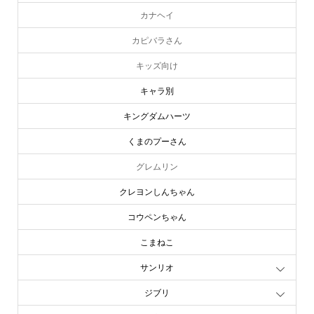
カナヘイ
カピバラさん
キッズ向け
キャラ別
キングダムハーツ
くまのプーさん
グレムリン
クレヨンしんちゃん
コウペンちゃん
こまねこ
サンリオ
ジブリ
online store
company info
contact us
share me!