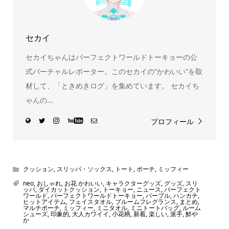
セカイ
セカイちゃんはパーフェクトワールドトーキョーの公
式バーチャルレポーター。このセカイの“かわいい”を取
材して、「ときめきログ」を集めています。 セカイち
ゃんの...
プロフィール
クッション
,
スリッパ・ソックス
,
トート
,
ポーチ
,
ミッフィー
neo
,
おしゃれ
,
お花 かわいい
,
キャラクターグッズ
,
グッズ
,
スリ
ッパ
,
ダイカットクッション
,
トーキョー
,
ニュース
,
パーフェクト
ワールド
,
パーフェクトワールドトーキョー
,
パープル
,
ハンカチ
,
ヒットアイテム
,
フェイスタオル
,
ブルームフレグランス
,
まとめ
,
マルチポーチ
,
ミッフィー
,
ミニタオル
,
ミニトートバッグ
,
ルーム
シューズ
,
印象的
,
大人カワイイ
,
小花柄
,
新着
,
楽しい
,
派手
,
鮮や
か