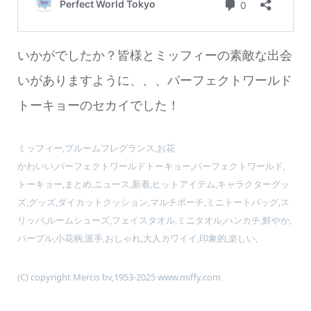
いかがでしたか？皆様とミッフィーの素敵な出会
いがありますように、、、パーフェクトワールド
トーキョーのセカイでした！
ミッフィー,ブルームフレグランス,お花
かわいい,パーフェクトワールドトーキョー,パーフェクトワールド,
トーキョー,まとめ,ニュース,新着,ヒットアイテム,キャラクターグッ
ズ,グッズ,ダイカットクッション,マルチポーチ,ミニトートバッグ,ス
リッパ,ルームシューズ,フェイスタオル,ミニタオル,ハンカチ,鮮やか,
パープル,小花柄,派手,おしゃれ,大人カワイイ,印象的,楽しい,
(C) copyright Mercis bv,1953-2025 www.miffy.com