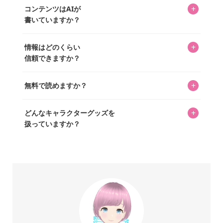
キャラグッズファンの編集部メンバーがひとつひとつ書い
めに、商品をひとつずつ選び、写真を撮っています。
があり、そこからジャンプできます。
+
コンテンツはAIが
ています。記事内の99%を超えるほぼすべての写真も、1枚
書いていますか？
ずつ心を込めて自分たちで撮影したものです。さらに、10
年以上のコレクター経験を持ち、自身で40,000点のキャラグ
いいえ。全てのコンテンツはキャラグッズファンの人間が
ッズを収集し、月に1,000点の新商品を選定・購入する編集
+
情報はどのくらい
書いています。AIは使用していません。編集長KOSが最終確
長KOSが全記事を監修しています。
信頼できますか？
認を行い、手動で更新しています。
私見たっぷりに書いていますが、ファンとしての正直な思
+
無料で読めますか？
いをお届けすることは保証します。なお、記事内に価格は
掲載していません。価格は店舗や時期によって変動するた
はい、全て無料です。
め、正確な情報をお伝えできないからです。
+
どんなキャラクターグッズを
扱っていますか？
スヌーピー、ミッフィー、サンリオ、ディズニー、おぱん
ちゅうさぎ、パペットスンスン……あげるとキリがありませ
ん！200種以上のトレンディなキャラクターやアニメキャラ
をご紹介しています。生まれたばかりの新しいキャラクタ
ーをいち早く皆さんにお届けすることも、私たちの使命の
ひとつです。