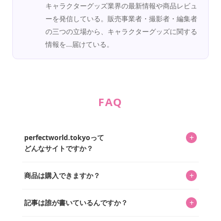
キャラクターグッズ業界の最新情報や商品レビュ
ーを発信している。販売事業者・撮影者・編集者
の三つの立場から、キャラクターグッズに関する
情報を...届けている。
FAQ
+
perfectworld.tokyoって
どんなサイトですか？
キャラクターとそのグッズの楽しさと素敵さを皆さんに知
+
商品は購入できますか？
ってもらうニュースサイトです。運営はキャラグッズコレ
クターであるパーフェクト・ワールド株式会社と編集長KOS
編集部が運営するコレクターズオンラインショップ
を中心に行われており、私たちは実際に40,000種のキャラグ
+
記事は誰が書いているんですか？
「perfectworld.shop」で、ほとんど全てのアイテムを購
ッズを扱うオンラインショップ「perfectworld.shop」のた
入・予約申し込みできます。多くの記事の最下部にリンク