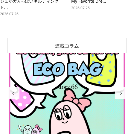
ジュが大人っぽいキルティング
My Favorite Dre...
ト...
2026.07.25
2026.07.26
連載コラム


online store
company info
contact us
share me!