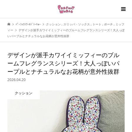
ﾊﾟｰﾌｪｸﾄﾜｰﾙﾄﾞﾄｰｷｮｰ
クッション
,
スリッパ・ソックス
,
トート
,
ポーチ
,
ミッフ
ィー
デザインが派手カワイイミッフィーのブルームフレグランスシリーズ！大人っぽ
いパープルとナチュラルなお花柄が意外性抜群
デザインが派手カワイイミッフィーのブル
ームフレグランスシリーズ！大人っぽいパ
ープルとナチュラルなお花柄が意外性抜群
2026.04.20
クッション