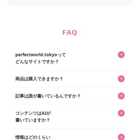
FAQ
+
perfectworld.tokyoって
どんなサイトですか？
キャラクターとそのグッズの楽しさと素敵さを皆さんに知
+
商品は購入できますか？
ってもらうニュースサイトです。運営はキャラグッズコレ
クターであるパーフェクト・ワールド株式会社と編集長KOS
編集部が運営するコレクターズオンラインショップ
を中心に行われており、私たちは実際に40,000種のキャラグ
+
記事は誰が書いているんですか？
「perfectworld.shop」で、ほとんど全てのアイテムを購
ッズを扱うオンラインショップ「perfectworld.shop」のた
入・予約申し込みできます。多くの記事の最下部にリンク
キャラグッズファンの編集部メンバーがひとつひとつ書い
めに、商品をひとつずつ選び、写真を撮っています。
があり、そこからジャンプできます。
+
コンテンツはAIが
ています。記事内の99%を超えるほぼすべての写真も、1枚
書いていますか？
ずつ心を込めて自分たちで撮影したものです。さらに、10
年以上のコレクター経験を持ち、自身で40,000点のキャラグ
いいえ。全てのコンテンツはキャラグッズファンの人間が
ッズを収集し、月に1,000点の新商品を選定・購入する編集
+
情報はどのくらい
書いています。AIは使用していません。編集長KOSが最終確