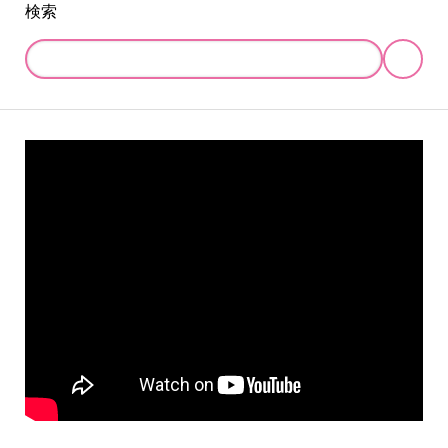
検索
online store
company info
contact us
share me!