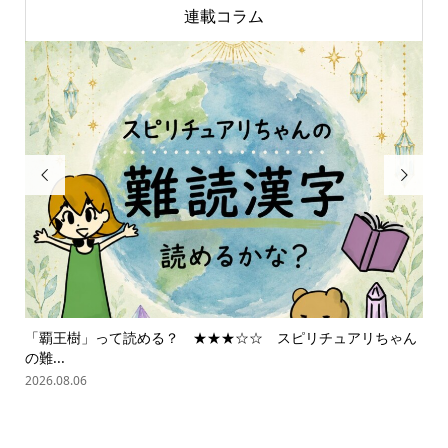
連載コラム


「覇王樹」って読める？ ★★★☆☆ スピリチュアリちゃん
ス
の難...
202
2026.08.06