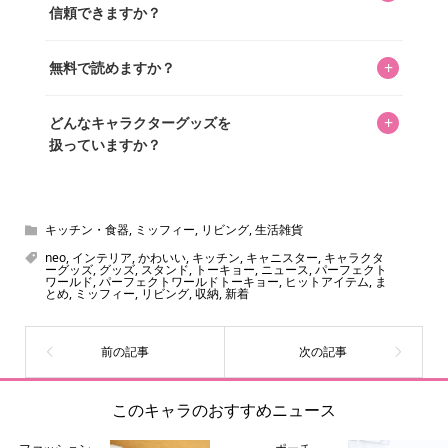
長KOSが全記事を監修しています。
信頼できますか？
認を行い、手動で更新しています。
私見たっぷりに書いていますが、ファンとしての正直な思
+
無料で読めますか？
いをお届けすることは保証します。なお、記事内に価格は
掲載していません。価格は店舗や時期によって変動するた
はい、全て無料です。
め、正確な情報をお伝えできないからです。
+
どんなキャラクターグッズを
扱っていますか？
スヌーピー、ミッフィー、サンリオ、ディズニー、おぱん
ちゅうさぎ、パペットスンスン……あげるとキリがありませ
ん！200種以上のトレンディなキャラクターやアニメキャラ
キッチン・食器
,
ミッフィー
,
リビング
,
生活雑貨
をご紹介しています。生まれたばかりの新しいキャラクタ
neo
,
インテリア
,
かわいい
,
キッチン
,
キャニスター
,
キャラクタ
ーグッズ
,
グッズ
,
スタンド
,
トーキョー
,
ニュース
,
パーフェクト
ーをいち早く皆さんにお届けすることも、私たちの使命の
ワールド
,
パーフェクトワールドトーキョー
,
ヒットアイテム
,
ま
とめ
,
ミッフィー
,
リビング
,
収納
,
新着
ひとつです。
このキャラのおすすめニュース