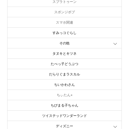
スプラトゥーン
スポンジボブ
スマホ関連
すみっコぐらし
その他
タヌキとキツネ
たべっ子どうぶつ
だらりぐまラスカル
ちいかわさん
ちぃたん⭐︎
ちびまる子ちゃん
ツイステッドワンダーランド
online store
company info
contact us
share me!
ディズニー