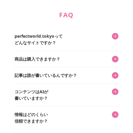
FAQ
+
perfectworld.tokyoって
どんなサイトですか？
キャラクターとそのグッズの楽しさと素敵さを皆さんに知
+
商品は購入できますか？
ってもらうニュースサイトです。運営はキャラグッズコレ
クターであるパーフェクト・ワールド株式会社と編集長KOS
編集部が運営するコレクターズオンラインショップ
を中心に行われており、私たちは実際に40,000種のキャラグ
+
記事は誰が書いているんですか？
「perfectworld.shop」で、ほとんど全てのアイテムを購
ッズを扱うオンラインショップ「perfectworld.shop」のた
入・予約申し込みできます。多くの記事の最下部にリンク
キャラグッズファンの編集部メンバーがひとつひとつ書い
めに、商品をひとつずつ選び、写真を撮っています。
があり、そこからジャンプできます。
+
コンテンツはAIが
ています。記事内の99%を超えるほぼすべての写真も、1枚
書いていますか？
ずつ心を込めて自分たちで撮影したものです。さらに、10
年以上のコレクター経験を持ち、自身で40,000点のキャラグ
いいえ。全てのコンテンツはキャラグッズファンの人間が
ッズを収集し、月に1,000点の新商品を選定・購入する編集
+
情報はどのくらい
書いています。AIは使用していません。編集長KOSが最終確
長KOSが全記事を監修しています。
信頼できますか？
認を行い、手動で更新しています。
私見たっぷりに書いていますが、ファンとしての正直な思