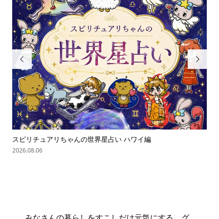


スピリチュアリちゃんの世界星占い ハワイ編
「
の難.
2026.08.06
202
みなさんの暮らしをすこしだけ元気にする、グ