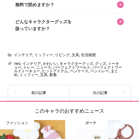
+
無料で読めますか？
いをお届けすることは保証します。なお、記事内に価格は
掲載していません。価格は店舗や時期によって変動するた
はい、全て無料です。
め、正確な情報をお伝えできないからです。
+
どんなキャラクターグッズを
扱っていますか？
スヌーピー、ミッフィー、サンリオ、ディズニー、おぱん
ちゅうさぎ、パペットスンスン……あげるとキリがありませ
ん！200種以上のトレンディなキャラクターやアニメキャラ
インテリア
,
ミッフィー
,
リビング
,
文具
,
生活雑貨
をご紹介しています。生まれたばかりの新しいキャラクタ
neo
,
インテリア
,
かわいい
,
キャラクターグッズ
,
グッズ
,
トーキ
ョー
,
トレー
,
ニュース
,
パーフェクトワールド
,
パーフェクトワー
ーをいち早く皆さんにお届けすることも、私たちの使命の
ルドトーキョー
,
ヒットアイテム
,
ペンケース
,
ペントレー
,
まと
め
,
ミッフィー
,
文具
,
新着
ひとつです。
このキャラのおすすめニュース
ファッション
ポーチ