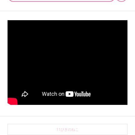
11ぴきのねこ