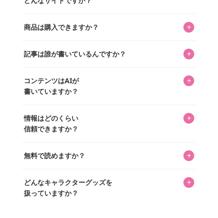
どんなサイトですか？
キャラクターとそのグッズの楽しさと素敵さを皆さんに知
+
商品は購入できますか？
ってもらうニュースサイトです。運営はキャラグッズコレ
クターであるパーフェクト・ワールド株式会社と編集長KOS
編集部が運営するコレクターズオンラインショップ
を中心に行われており、私たちは実際に40,000種のキャラグ
+
記事は誰が書いているんですか？
「perfectworld.shop」で、ほとんど全てのアイテムを購
ッズを扱うオンラインショップ「perfectworld.shop」のた
入・予約申し込みできます。多くの記事の最下部にリンク
キャラグッズファンの編集部メンバーがひとつひとつ書い
めに、商品をひとつずつ選び、写真を撮っています。
があり、そこからジャンプできます。
+
コンテンツはAIが
ています。記事内の99%を超えるほぼすべての写真も、1枚
書いていますか？
ずつ心を込めて自分たちで撮影したものです。さらに、10
年以上のコレクター経験を持ち、自身で40,000点のキャラグ
いいえ。全てのコンテンツはキャラグッズファンの人間が
ッズを収集し、月に1,000点の新商品を選定・購入する編集
+
情報はどのくらい
書いています。AIは使用していません。編集長KOSが最終確
長KOSが全記事を監修しています。
信頼できますか？
認を行い、手動で更新しています。
私見たっぷりに書いていますが、ファンとしての正直な思
+
無料で読めますか？
いをお届けすることは保証します。なお、記事内に価格は
掲載していません。価格は店舗や時期によって変動するた
はい、全て無料です。
め、正確な情報をお伝えできないからです。
+
どんなキャラクターグッズを
扱っていますか？
スヌーピー、ミッフィー、サンリオ、ディズニー、おぱん