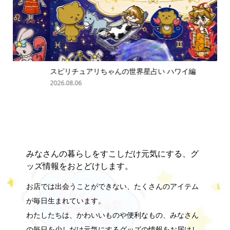
スピリチュアリちゃんの世界星占い ハワイ編
「
の難.
2026.08.06
202
みなさんの暮らしをすこしだけ元気にする、グ
ッズ情報をおとどけします。
お店では出会うことができない、たくさんのアイテム
が毎日生まれています。
わたしたちは、かわいいものや便利なもの、みなさん
の毎日を少しだけ元気にするグッズの情報をお届けし