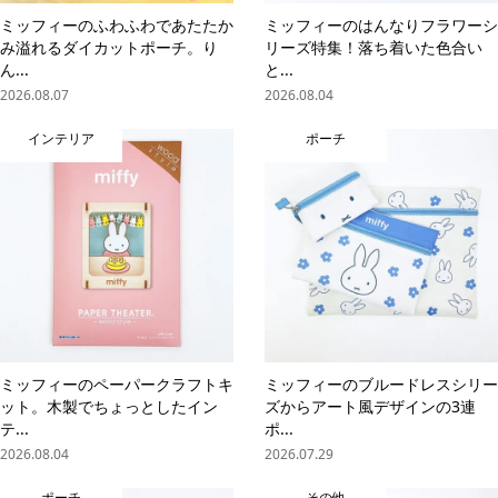
ミッフィーのふわふわであたたか
ミッフィーのはんなりフラワーシ
み溢れるダイカットポーチ。り
リーズ特集！落ち着いた色合い
ん...
と...
2026.08.07
2026.08.04
インテリア
ポーチ
ミッフィーのペーパークラフトキ
ミッフィーのブルードレスシリー
ット。木製でちょっとしたイン
ズからアート風デザインの3連
テ...
ポ...
2026.08.04
2026.07.29
ポーチ
その他