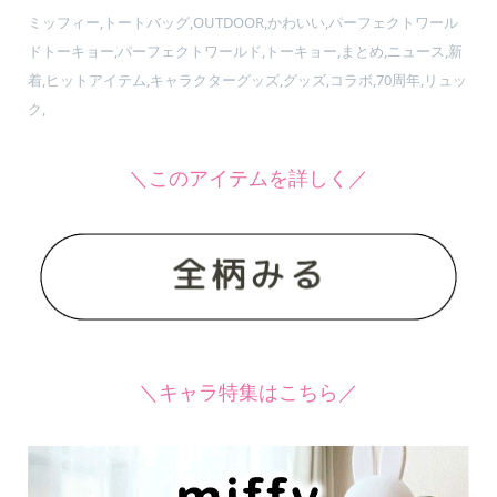
ミッフィー,トートバッグ,OUTDOOR,かわいい,パーフェクトワール
ドトーキョー,パーフェクトワールド,トーキョー,まとめ,ニュース,新
着,ヒットアイテム,キャラクターグッズ,グッズ,コラボ,70周年,リュッ
ク,
＼このアイテムを詳しく／
＼キャラ特集はこちら／