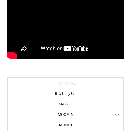
11ぴきのねこ
BT21 tiny tan
MARVEL
MOOMIN
MUMIN
online store
company info
contact us
share me!