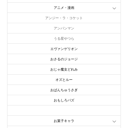
アニメ・漫画
アンジー・ラ・コケット
アンパンマン
うる星やつら
エヴァンゲリオン
おさるのジョージ
おじゃ魔女どれみ
オズとルー
おぱんちゅうさぎ
おもしろバズ
お文具といっしょ
お菓子キャラ
online store
company info
contact us
share me!