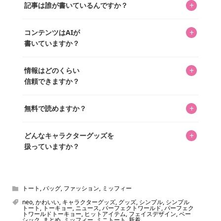
を中心に行われており、私たちは実際に40,000種のキャラグ
+
記事は誰が書いているんですか？
「perfectworld.shop」で、ほとんど全てのアイテムを購
ッズを扱うオンラインショップ「perfectworld.shop」のた
入・予約申し込みできます。多くの記事の最下部にリンク
キャラグッズファンの編集部メンバーがひとつひとつ書い
めに、商品をひとつずつ選び、写真を撮っています。
があり、そこからジャンプできます。
+
コンテンツはAIが
ています。記事内の99%を超えるほぼすべての写真も、1枚
書いていますか？
ずつ心を込めて自分たちで撮影したものです。さらに、10
年以上のコレクター経験を持ち、自身で40,000点のキャラグ
いいえ。全てのコンテンツはキャラグッズファンの人間が
ッズを収集し、月に1,000点の新商品を選定・購入する編集
+
情報はどのくらい
書いています。AIは使用していません。編集長KOSが最終確
長KOSが全記事を監修しています。
信頼できますか？
認を行い、手動で更新しています。
私見たっぷりに書いていますが、ファンとしての正直な思
+
無料で読めますか？
いをお届けすることは保証します。なお、記事内に価格は
掲載していません。価格は店舗や時期によって変動するた
はい、全て無料です。
め、正確な情報をお伝えできないからです。
+
どんなキャラクターグッズを
扱っていますか？
スヌーピー、ミッフィー、サンリオ、ディズニー、おぱん
ちゅうさぎ、パペットスンスン……あげるとキリがありませ
ん！200種以上のトレンディなキャラクターやアニメキャラ
トート
,
バッグ
,
ファッション
,
ミッフィー
をご紹介しています。生まれたばかりの新しいキャラクタ
neo
,
かわいい
,
キャラクターグッズ
,
グッズ
,
シンプル
,
シンプル
トート
,
トーキョー
,
ニュース
,
パーフェクトワールド
,
パーフェク
ーをいち早く皆さんにお届けすることも、私たちの使命の
トワールドトーキョー
,
ヒットアイテム
,
フェイスデザイン
,
ベー
シック
,
まとめ
,
ミッフィー
,
ミニトート
,
新着