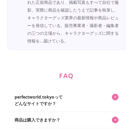
れた正規商品であり、掲載写真もすべて自社で撮
影。実際に商品を確認したうえで記事を執筆し、
キャラクターグッズ業界の最新情報や商品レビュ
ーを発信している。販売事業者・撮影者・編集者
の三つの立場から、キャラクターグッズに関する
情報を...届けている。
FAQ
+
perfectworld.tokyoって
どんなサイトですか？
キャラクターとそのグッズの楽しさと素敵さを皆さんに知
+
商品は購入できますか？
ってもらうニュースサイトです。運営はキャラグッズコレ
クターであるパーフェクト・ワールド株式会社と編集長KOS
編集部が運営するコレクターズオンラインショップ