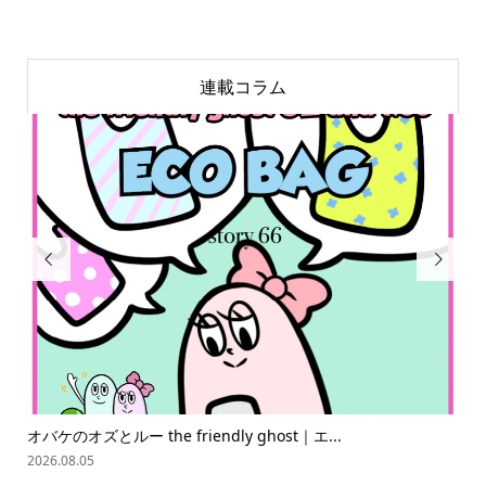
連載コラム


オバケのオズとルー the friendly ghost｜エ...
「
難読.
2026.08.05
202