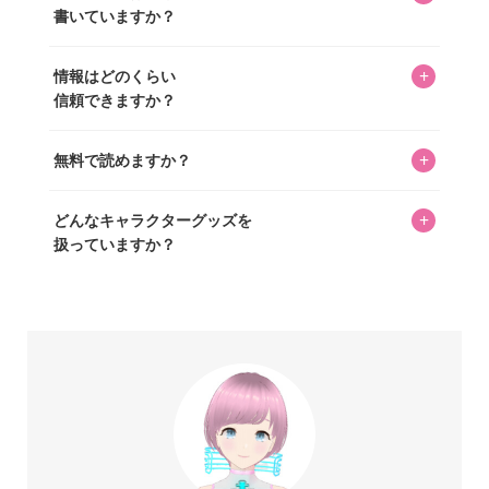
書いていますか？
ずつ心を込めて自分たちで撮影したものです。さらに、10
年以上のコレクター経験を持ち、自身で40,000点のキャラグ
いいえ。全てのコンテンツはキャラグッズファンの人間が
ッズを収集し、月に1,000点の新商品を選定・購入する編集
+
情報はどのくらい
書いています。AIは使用していません。編集長KOSが最終確
長KOSが全記事を監修しています。
信頼できますか？
認を行い、手動で更新しています。
私見たっぷりに書いていますが、ファンとしての正直な思
+
無料で読めますか？
いをお届けすることは保証します。なお、記事内に価格は
掲載していません。価格は店舗や時期によって変動するた
はい、全て無料です。
め、正確な情報をお伝えできないからです。
+
どんなキャラクターグッズを
扱っていますか？
スヌーピー、ミッフィー、サンリオ、ディズニー、おぱん
ちゅうさぎ、パペットスンスン……あげるとキリがありませ
ん！200種以上のトレンディなキャラクターやアニメキャラ
をご紹介しています。生まれたばかりの新しいキャラクタ
ーをいち早く皆さんにお届けすることも、私たちの使命の
ひとつです。