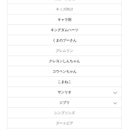
キッズ向け
キャラ別
キングダムハーツ
くまのプーさん
グレムリン
クレヨンしんちゃん
コウペンちゃん
こまねこ
サンリオ
ジブリ
シンプソンズ
ズートピア
online store
company info
contact us
share me!