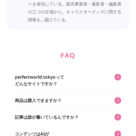
ーを発信している。販売事業者・撮影者・編集者
の三つの立場から、キャラクターグッズに関する
情報を...届けている。
FAQ
+
perfectworld.tokyoって
どんなサイトですか？
キャラクターとそのグッズの楽しさと素敵さを皆さんに知
+
商品は購入できますか？
ってもらうニュースサイトです。運営はキャラグッズコレ
クターであるパーフェクト・ワールド株式会社と編集長KOS
編集部が運営するコレクターズオンラインショップ
を中心に行われており、私たちは実際に40,000種のキャラグ
+
記事は誰が書いているんですか？
「perfectworld.shop」で、ほとんど全てのアイテムを購
ッズを扱うオンラインショップ「perfectworld.shop」のた
入・予約申し込みできます。多くの記事の最下部にリンク
キャラグッズファンの編集部メンバーがひとつひとつ書い
めに、商品をひとつずつ選び、写真を撮っています。
があり、そこからジャンプできます。
+
コンテンツはAIが
ています。記事内の99%を超えるほぼすべての写真も、1枚