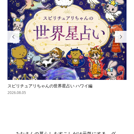


ゃん
スピリチュアリちゃんの世界星占い ハワイ編
オバ
2026.08.05
202
online store
company info
contact us
share me!
みなさんの暮らしをすこしだけ元気にする、グ