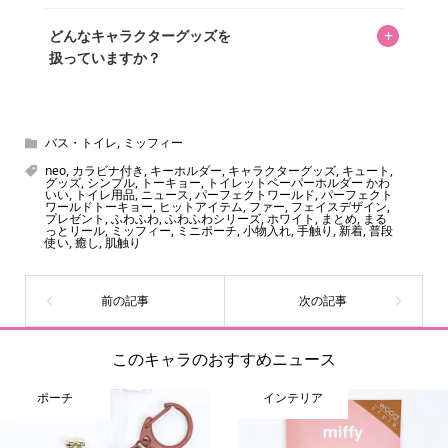
掲載していません。価格は店舗や時期によって変動するた
はい、全て無料です。
め、正確な情報をお伝えできないからです。
+
どんなキャラクターグッズを
扱っていますか？
スヌーピー、ミッフィー、サンリオ、ディズニー、おぱん
ちゅうさぎ、パペットスンスン……あげるとキリがありませ
ん！200種以上のトレンディなキャラクターやアニメキャラ
バス・トイレ
,
ミッフィー
をご紹介しています。生まれたばかりの新しいキャラクタ
neo
,
カラビナ付き
,
キーホルダー
,
キャラクターグッズ
,
キュート
,
グッズ
,
シンプル
,
トーキョー
,
トイレットペーパーホルダー かわ
ーをいち早く皆さんにお届けすることも、私たちの使命の
いい
,
トイレ用品
,
ニュース
,
パーフェクトワールド
,
パーフェクト
ワールドトーキョー
,
ヒットアイテム
,
ファー
,
フェイスデザイン
,
ひとつです。
プレゼント
,
ふわふわ
,
ふわふわシリーズ
,
ホワイト
,
まとめ
,
まる
っとリール
,
ミッフィー
,
ミニポーチ
,
小物入れ
,
手触り
,
新着
,
普段
使い
,
癒し
,
肌触り
このキャラのおすすめニュース
ポーチ
インテリア