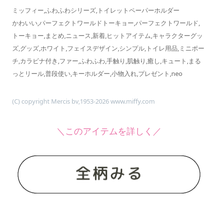
ミッフィー,ふわふわシリーズ,トイレットペーパーホルダー
かわいい,パーフェクトワールドトーキョー,パーフェクトワールド,
トーキョー,まとめ,ニュース,新着,ヒットアイテム,キャラクターグッ
ズ,グッズ,ホワイト,フェイスデザイン,シンプル,トイレ用品,ミニポー
チ,カラビナ付き,ファー,ふわふわ,手触り,肌触り,癒し,キュート,まる
っとリール,普段使い,キーホルダー,小物入れ,プレゼント,neo
(C) copyright Mercis bv,1953-2026 www.miffy.com
＼このアイテムを詳しく／