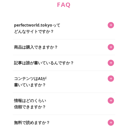
FAQ
+
perfectworld.tokyoって
どんなサイトですか？
キャラクターとそのグッズの楽しさと素敵さを皆さんに知
+
商品は購入できますか？
ってもらうニュースサイトです。運営はキャラグッズコレ
クターであるパーフェクト・ワールド株式会社と編集長KOS
編集部が運営するコレクターズオンラインショップ
を中心に行われており、私たちは実際に40,000種のキャラグ
+
記事は誰が書いているんですか？
「perfectworld.shop」で、ほとんど全てのアイテムを購
ッズを扱うオンラインショップ「perfectworld.shop」のた
入・予約申し込みできます。多くの記事の最下部にリンク
キャラグッズファンの編集部メンバーがひとつひとつ書い
めに、商品をひとつずつ選び、写真を撮っています。
があり、そこからジャンプできます。
+
コンテンツはAIが
ています。記事内の99%を超えるほぼすべての写真も、1枚
書いていますか？
ずつ心を込めて自分たちで撮影したものです。さらに、10
年以上のコレクター経験を持ち、自身で40,000点のキャラグ
いいえ。全てのコンテンツはキャラグッズファンの人間が
ッズを収集し、月に1,000点の新商品を選定・購入する編集
+
情報はどのくらい
書いています。AIは使用していません。編集長KOSが最終確
長KOSが全記事を監修しています。
信頼できますか？
認を行い、手動で更新しています。
私見たっぷりに書いていますが、ファンとしての正直な思
+
無料で読めますか？
いをお届けすることは保証します。なお、記事内に価格は