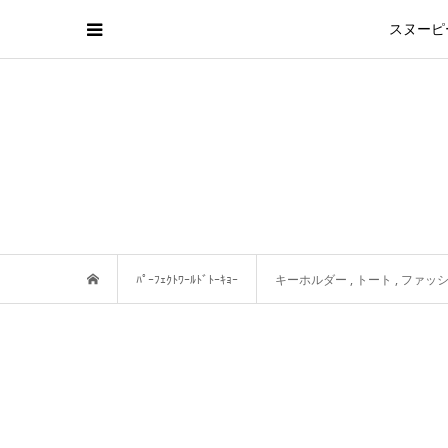
スヌーピ
ﾊﾟｰﾌｪｸﾄﾜｰﾙﾄﾞﾄｰｷｮｰ
キーホルダー
,
トート
,
ファッ