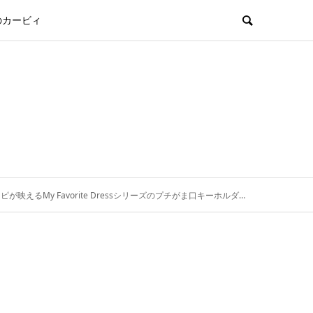
のカービィ
るMy Favorite Dressシリーズのプチがま口キーホルダー。