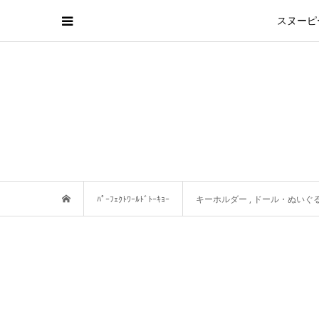
スヌーピ
ﾊﾟｰﾌｪｸﾄﾜｰﾙﾄﾞﾄｰｷｮｰ
キーホルダー
,
ドール・ぬいぐ