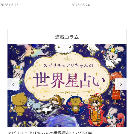
2026.06.25
2026.06.24
連載コラム


スピリチュアリちゃんの世界星占い ハワイ編
「