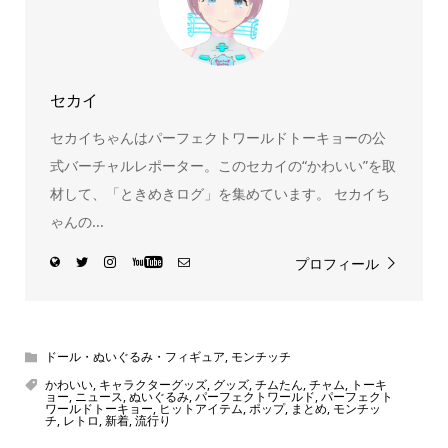
セカイ
セカイちゃんはパーフェクトワールドトーキョーの公
式バーチャルレポーター。このセカイの“かわいい”を取
材して、「ときめきログ」を集めています。 セカイち
ゃんの...
プロフィール
ドール・ぬいぐるみ・フィギュア
,
モンチッチ
かわいい
,
キャラクターグッズ
,
グッズ
,
チムたん
,
チャム
,
トーキ
ョー
,
ニュース
,
ぬいぐるみ
,
パーフェクトワールド
,
パーフェクト
ワールドトーキョー
,
ヒットアイテム
,
ポップ
,
まとめ
,
モンチッ
チ
,
レトロ
,
新着
,
流行り