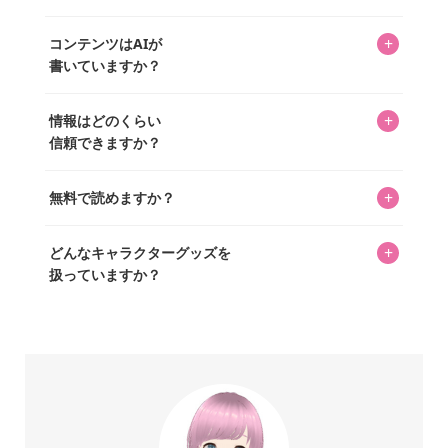
ッズを扱うオンラインショップ「perfectworld.shop」のた
入・予約申し込みできます。多くの記事の最下部にリンク
キャラグッズファンの編集部メンバーがひとつひとつ書い
めに、商品をひとつずつ選び、写真を撮っています。
があり、そこからジャンプできます。
+
コンテンツはAIが
ています。記事内の99%を超えるほぼすべての写真も、1枚
書いていますか？
ずつ心を込めて自分たちで撮影したものです。さらに、10
年以上のコレクター経験を持ち、自身で40,000点のキャラグ
いいえ。全てのコンテンツはキャラグッズファンの人間が
ッズを収集し、月に1,000点の新商品を選定・購入する編集
+
情報はどのくらい
書いています。AIは使用していません。編集長KOSが最終確
長KOSが全記事を監修しています。
信頼できますか？
認を行い、手動で更新しています。
私見たっぷりに書いていますが、ファンとしての正直な思
+
無料で読めますか？
いをお届けすることは保証します。なお、記事内に価格は
掲載していません。価格は店舗や時期によって変動するた
はい、全て無料です。
め、正確な情報をお伝えできないからです。
+
どんなキャラクターグッズを
扱っていますか？
スヌーピー、ミッフィー、サンリオ、ディズニー、おぱん
ちゅうさぎ、パペットスンスン……あげるとキリがありませ
ん！200種以上のトレンディなキャラクターやアニメキャラ
をご紹介しています。生まれたばかりの新しいキャラクタ
ーをいち早く皆さんにお届けすることも、私たちの使命の
ひとつです。